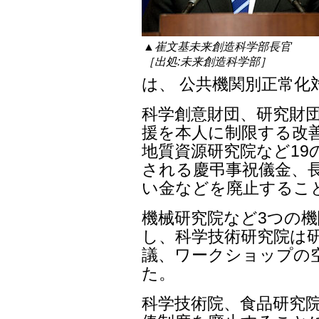
▲崔文基未来創造科学部長官
［出処:未来創造科学部］
は、 公共機関別正常化
科学創意財団、研究財団
援を本人に制限する改善
地質資源研究院など19
される慶弔事祝儀金、
い金などを廃止するこ
機械研究院など3つの
し、科学技術研究院は
議、ワークショップの
た。
科学技術院、食品研究院