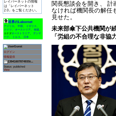
レイバーネットの情報
関長懇談会を開き、 計
は「レイバーネット
なければ機関長の解任
2.0」をご覧ください。
見せた。
世界のLabornet
アメリカ
、
中国
、
イギリス
、
未来部傘下公共機関が
ドイツ
、
オーストリア
、
韓国
、
カナダ
オーストラリア
、
デンマ
「労組の不合理な非協
ーク
、
トルコ
、
日本
Guest
ログイン
情報提供
1394160787493St...
Status: published
View