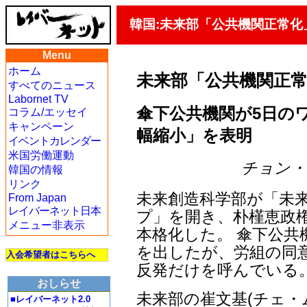
韓国:未来部「公共機関正常化
Menu
ホーム
未来部「公共機関正
すべてのニュース
Labornet TV
傘下公共機関が5日の
コラム/エッセイ
キャンペーン
幅縮小」を表明
イベントカレンダー
米国労働運動
チョン・ジェ
韓国の情報
リンク
未来創造科学部が「未
From Japan
レイバーネット日本
プ」を開き、朴槿恵政
メニュー非表示
本格化した。 傘下公共
を出したが、労組の同
入会希望者はこちらへ
反発だけを呼んでいる
おしらせ
未来部の崔文基(チェ・
■レイバーネット2.0