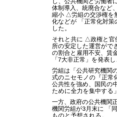
し、公共機関と労働者に
体制導入、統廃合など
縮小 △労組の交渉権
化などが 「正常化対
した。
それと共に △政権と
所の安定した運営がで
の割合と雇用不安、賃
「7大非正常」を発表
労組は「公共研究機関
式のニセモノの『正常
公共性を強め、国民の
ために全力を集中する
一方、政府の公共機関正
機関労組が3月末に 「
ものと予想される。