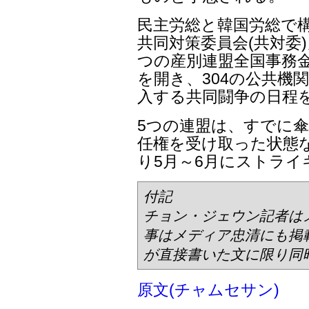
民主労総と韓国労総で
共同対策委員会(共対委
つの産別連盟全国事務金
を開き、304の公共機
入する共同闘争の日程
5つの連盟は、すでに
任権を受け取った状態
り5月～6月にストラ
付記
チョン・ジェウン記者は
事はメディア忠清にも掲
が直接書いた文に限り同
原文(チャムセサン)