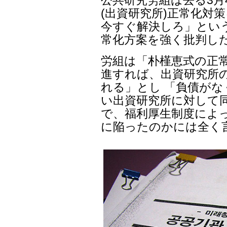
(出資研究所)正常化対
今すぐ解決しろ」とい
常化方案を強く批判し
労組は「朴槿恵式の正
進すれば、出資研究所
れる」とし 「負債が
い出資研究所に対して
で、福利厚生制度によ
に陥ったのかには全く