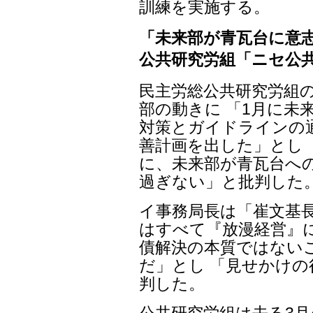
訓練を実施する。
「未来部が青瓦台に意
公共研究労組「ニセ公
民主労総公共研究労組
部の動きに 「1月に未
対策とガイドラインの
善計画を出した」とし
に、未来部が青瓦台へ
過ぎない」と批判した
イ事務局長は「崔文基
はすべて『放漫経営』
債解決の本質ではない
だ」とし 「見せかけ
判した。
公共研究労組は去る3月