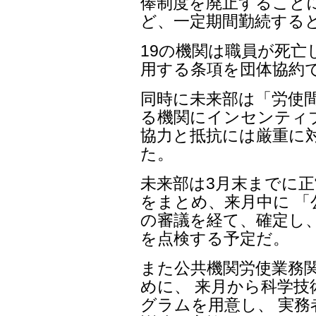
俸制度を廃止することに
ど、一定期間勤続する
19の機関は職員が死亡
用する条項を団体協約
同時に未来部は「労使
る機関にインセンティ
協力と抵抗には厳重に
た。
未来部は3月末までに正
をまとめ、来月中に 「
の審議を経て、確定し
を点検する予定だ。
また公共機関労使業務
めに、 来月から科学技
グラムを用意し、 実務