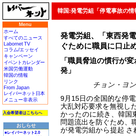
韓国:発電労組「停電事故の情
Menu
ホーム
発電労組、「東西発
すべてのニュース
Labornet TV
ぐために職員に口止
コラム/エッセイ
キャンペーン
「職員脅迫の慣行が変
イベントカレンダー
発」
米国労働運動
韓国の情報
リンク
チョン・ヨンギル
From Japan
レイバーネット日本
9月15日の全国的な停
メニュー非表示
大乱対応要求を無視し
かったのに続き、韓国東
入会希望者はこちらへ
問題流出を防ぐため、
おしらせ
が発電労組から提起 
■レイバーネット2.0