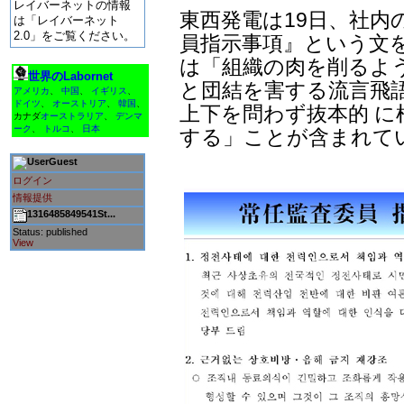
レイバーネットの情報
東西発電は19日、社内
は「レイバーネット
2.0」をご覧ください。
員指示事項』という文
は「組織の肉を削るよ
世界のLabornet
と団結を害する流言飛
アメリカ
、
中国
、
イギリス
、
ドイツ
、
オーストリア
、
韓国
、
上下を問わず抜本的 
カナダ
オーストラリア
、
デンマ
ーク
、
トルコ
、
日本
する」ことが含まれて
Guest
ログイン
情報提供
1316485849541St...
Status: published
View