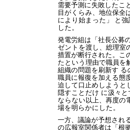
需要予測に失敗したこ
目がくらみ、地位保全
により始まった」 と
した。
発電労組は「社長公募
ゼントを渡し、総理室
措置が断行された。こ
たという理由で職員を
組織の問題を刷新す 
職員に報復を加える態
迫して口止めしようと
隠すことだけ に汲々
ならない以上、再度の
場を明らかにした。
一方、議論が予想され
の広報室関係者は「根