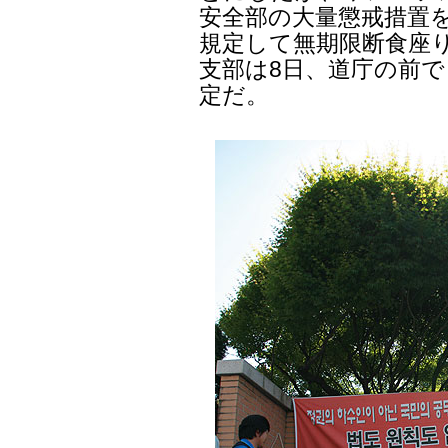
安全部の大量懲戒措置を
規定して無期限断食座
支部は8日、道庁の前で
定だ。