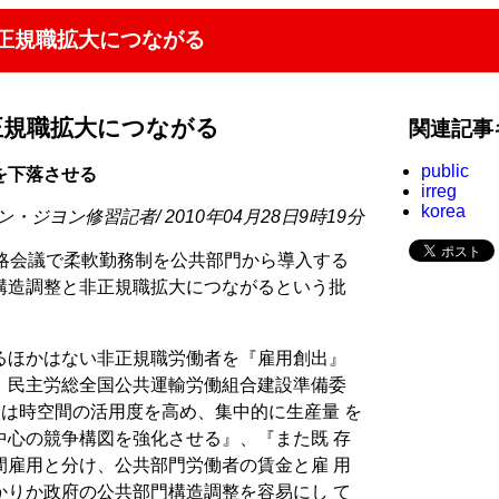
正規職拡大につながる
正規職拡大につながる
関連記事
public
を下落させる
irreg
korea
ン・ジヨン修習記者/ 2010年04月28日9時19分
戦略会議で柔軟勤務制を公共部門から導入する
構造調整と非正規職拡大につながるという批
るほかはない非正規職労働者を『雇用創出』
。民主労総全国公共運輸労働組合建設準備委
入は時空間の活用度を高め、集中的に生産量 を
中心の競争構図を強化させる』、『また既 存
間雇用と分け、公共部門労働者の賃金と雇 用
かりか政府の公共部門構造調整を容易にし て