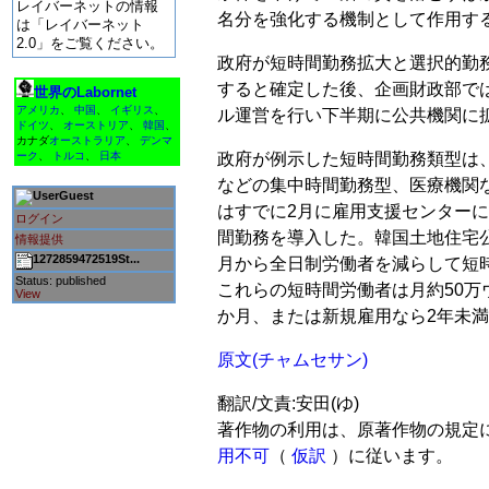
レイバーネットの情報
名分を強化する機制として作用す
は「レイバーネット
2.0」をご覧ください。
政府が短時間勤務拡大と選択的勤
すると確定した後、企画財政部で
世界のLabornet
アメリカ
、
中国
、
イギリス
、
ル運営を行い下半期に公共機関に
ドイツ
、
オーストリア
、
韓国
、
カナダ
オーストラリア
、
デンマ
政府が例示した短時間勤務類型は
ーク
、
トルコ
、
日本
などの集中時間勤務型、医療機関
Guest
はすでに2月に雇用支援センターに
ログイン
間勤務を導入した。韓国土地住宅公
情報提供
1272859472519St...
月から全日制労働者を減らして短
Status: published
これらの短時間労働者は月約50万
View
か月、または新規雇用なら2年未
原文(チャムセサン)
翻訳/文責:安田(ゆ)
著作物の利用は、原著作物の規定
用不可
（
仮訳
）に従います。