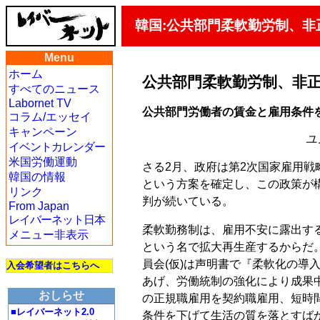
韓国:公共部門柔軟勤労制、非
Menu
ホーム
公共部門柔軟勤労制、非
すべてのニュース
Labornet TV
公共部門労働者の賃金と雇用条件
コラム/エッセイ
キャンペーン
ユ
イベントカレンダー
米国労働運動
さる2月、政府は第2次国家雇用
韓国の情報
という方案を確定し、この政策が
リンク
判が続いている。
From Japan
レイバーネット日本
柔軟勤務制は、雇用不安に露出す
メニュー非表示
という名で拡大再生産するからだ
員会(仮)は声明書で『柔軟化の導
入会希望者はこちらへ
あげ、労働統制の強化により成果
おしらせ
の正規職雇用を契約職雇用、短時
■レイバーネット2.0
条件を下げて生活の質を落とすば