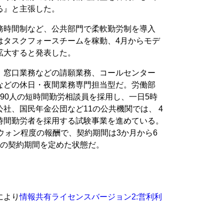
る』と主張した。
務時間制など、公共部門で柔軟勤労制を導入
はタスクフォースチームを稼動、4月からモデ
拡大すると発表した。
、窓口業務などの請願業務、コールセンター
などの休日・夜間業務専門担当型だ。労働部
90人の短時間勤労相談員を採用し、一日5時
社、国民年金公団など11の公共機関では、 4
時間勤労者を採用する試験事業を進めている。
ウォン程度の報酬で、契約期間は3か月から6
満の契約期間を定めた状態だ。
により
情報共有ライセンスバージョン2:営利利