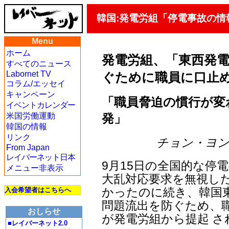
韓国:発電労組「停電事故の情
Menu
ホーム
発電労組、「東西発
すべてのニュース
Labornet TV
ぐために職員に口止
コラム/エッセイ
キャンペーン
「職員脅迫の慣行が変
イベントカレンダー
発」
米国労働運動
韓国の情報
リンク
チョン・ヨンギル
From Japan
レイバーネット日本
9月15日の全国的な停
メニュー非表示
大乱対応要求を無視し
かったのに続き、韓国東
入会希望者はこちらへ
問題流出を防ぐため、
おしらせ
が発電労組から提起 
■レイバーネット2.0