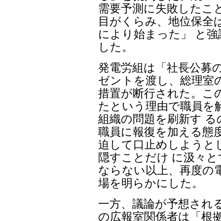
需要予測に失敗したこ
目がくらみ、地位保全
により始まった」 と
した。
発電労組は「社長公募
ゼントを渡し、総理室
措置が断行された。こ
たという理由で職員を
組織の問題を刷新す 
職員に報復を加える態
迫して口止めしようと
隠すことだけ に汲々
ならない以上、再度の
場を明らかにした。
一方、議論が予想され
の広報室関係者は「根