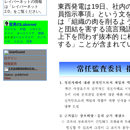
レイバーネットの情報
東西発電は19日、社内
は「レイバーネット
2.0」をご覧ください。
員指示事項』という文
は「組織の肉を削るよ
世界のLabornet
と団結を害する流言飛
アメリカ
、
中国
、
イギリス
、
ドイツ
、
オーストリア
、
韓国
、
上下を問わず抜本的 
カナダ
オーストラリア
、
デンマ
ーク
、
トルコ
、
日本
する」ことが含まれて
Guest
ログイン
情報提供
1316485849541St...
Status: published
View