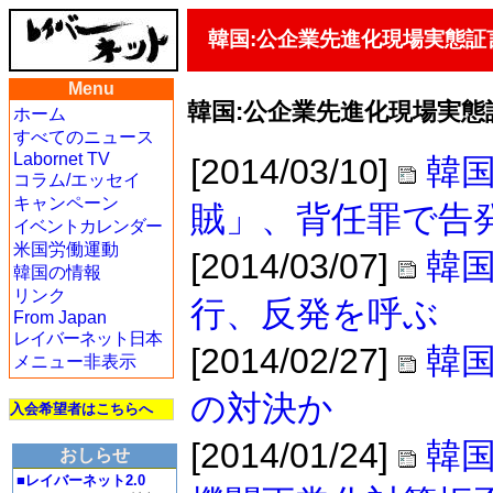
韓国:公企業先進化現場実態証
Menu
韓国:公企業先進化現場実態
ホーム
すべてのニュース
Labornet TV
[2014/03/10]
韓国
コラム/エッセイ
キャンペーン
賊」、背任罪で告
イベントカレンダー
米国労働運動
[2014/03/07]
韓
韓国の情報
リンク
行、反発を呼ぶ
From Japan
レイバーネット日本
[2014/02/27]
韓国
メニュー非表示
の対決か
入会希望者はこちらへ
[2014/01/24]
韓
おしらせ
■レイバーネット2.0