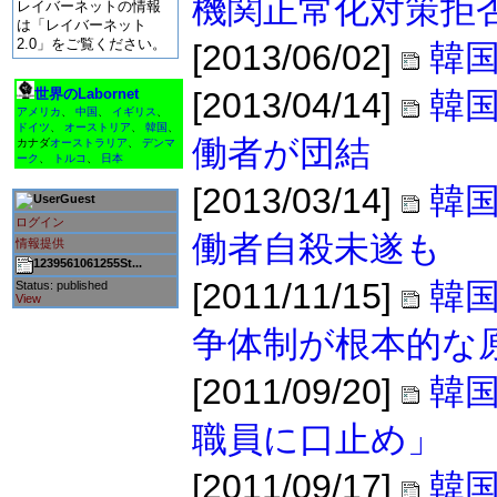
機関正常化対策拒
レイバーネットの情報
は「レイバーネット
2.0」をご覧ください。
[2013/06/02]
韓国
世界のLabornet
[2013/04/14]
韓
アメリカ
、
中国
、
イギリス
、
ドイツ
、
オーストリア
、
韓国
、
働者が団結
カナダ
オーストラリア
、
デンマ
ーク
、
トルコ
、
日本
[2013/03/14]
韓
Guest
ログイン
働者自殺未遂も
情報提供
1239561061255St...
[2011/11/15]
韓国
Status: published
View
争体制が根本的な
[2011/09/20]
韓
職員に口止め」
[2011/09/17]
韓国