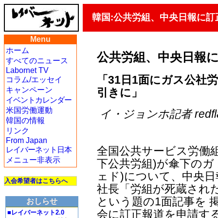
韓国:公共労組、中央日報に訂
Menu
ホーム
公共労組、中央日報
すべてのニュース
Labornet TV
「31日1面にガス公社
コラム/エッセイ
キャンペーン
引きに」
イベントカレンダー
米国労働運動
イ・ジョンホ記者 redflag6
韓国の情報
リンク
From Japan
全国公共サービス労働
レイバーネット日本
メニュー非表示
下公共労組)が傘下のガ
ェド)について、中央日報
入会希望者はこちらへ
社長「労組が死蔵され
という題の1面記事を 
おしらせ
会に訂正報道を申請す
■レイバーネット2.0