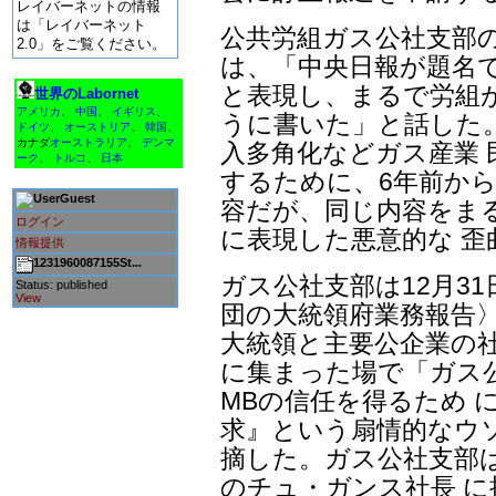
レイバーネットの情報
は「レイバーネット
公共労組ガス公社支部
2.0」をご覧ください。
は、「中央日報が題名
と表現し、まるで労組
世界のLabornet
アメリカ
、
中国
、
イギリス
、
うに書いた」と話した
ドイツ
、
オーストリア
、
韓国
、
カナダ
オーストラリア
、
デンマ
入多角化などガス産業 
ーク
、
トルコ
、
日本
するために、6年前から
Guest
容だが、同じ内容をま
ログイン
に表現した悪意的な 歪
情報提供
1231960087155St...
ガス公社支部は12月3
Status: published
View
団の大統領府業務報告〉
大統領と主要公企業の社
に集まった場で「ガス
MBの信任を得るため 
求』という扇情的なウ
摘した。ガス公社支部
のチュ・ガンス社長 