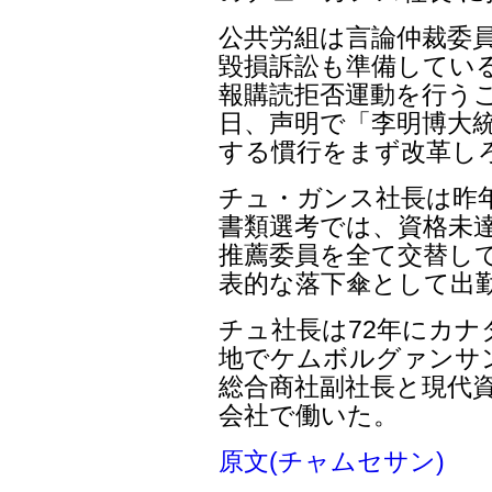
公共労組は言論仲裁委
毀損訴訟も準備してい
報購読拒否運動を行う
日、声明で「李明博大
する慣行をまず改革し
チュ・ガンス社長は昨
書類選考では、資格未達
推薦委員を全て交替し
表的な落下傘として出
チュ社長は72年にカ
地でケムボルグァンサン
総合商社副社長と現代資
会社で働いた。
原文(チャムセサン)