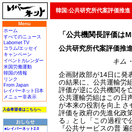
韓国:公共研究所代案評価推進
Menu
ホーム
「公共機関長評価はM
すべてのニュース
Labornet TV
公共研究所代案評価推進
コラム/エッセイ
キャンペーン
キム・ヨ
イベントカレンダー
米国労働運動
韓国の情報
企画財政部が14日に発
リンク
の結果に、公共運輸労組
From Japan
評価が逆に公共機関を
レイバーネット日本
公共運輸労組はこの日
メニュー非表示
が本来の役割を向上 
入会希望者はこちらへ
評価を政府の先進化政
る」とし「この過程で
おしらせ
『公共サービスの普 
■レイバーネット2.0