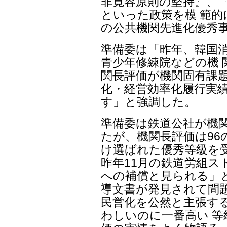
非寛容原則の堅持』、
といった政策を模 範的
の公共機関先進化優秀
準備委は「昨年、韓国
青少年修練院などの機 
関長評価が機関固有課題
化・経営効率化履行実
す」と強調した。
準備委は鉄道公社が機
たが、機関長評価は96
け選ばれた優秀等級を
昨年11月の鉄道労組
への補償と見られる」
導文書が発見されて問
民営化を公然と主張す
わしいのに一番高い 