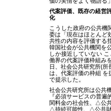
価の実情をよく物語る
代案評価、既存の経営
化
こうした政府の公共機
委は「現在はほとんど
共性の内容を評価する
韓国社会が公共機関を
しか接近していない 
働界の代案評価枠組みを
日、社会公共研究所(所
は、代案評価の枠組 を
で提示した。
社会公共研究所は公共
『必須サービスの普遍的
関料金の社会性、△公共
△持続可能性、△公共