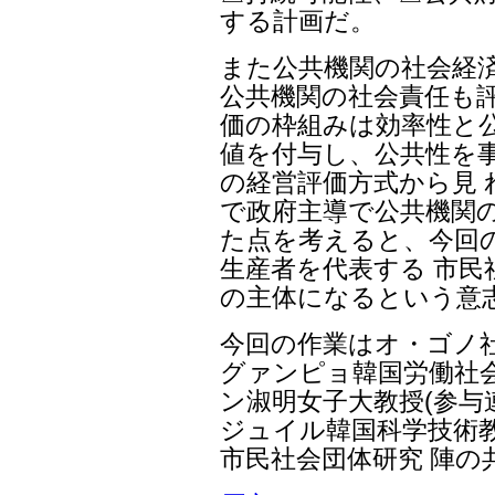
する計画だ。
また公共機関の社会経
公共機関の社会責任も評
価の枠組みは効率性と公
値を付与し、公共性を
の経営評価方式から見
で政府主導で公共機関
た点を考えると、今回
生産者を代表する 市民
の主体になるという意
今回の作業はオ・ゴノ
グァンピョ韓国労働社
ン淑明女子大教授(参与
ジュイル韓国科学技術教
市民社会団体研究 陣の