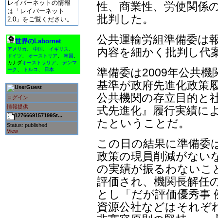
レイバーネットの情報
性、商業性、労使関係の
は「レイバーネット
批判した。
2.0」をご覧ください。
公共運輸労組準備委は
世界のLabornet
内容を細かく批判し代案
アメリカ
、
中国
、
イギリス
、
ドイツ
、
オーストリア
、
韓国
、
カナダ
オーストラリア
、
デンマ
準備委は2009年公共
ーク
、
トルコ
、
日本
基準が政府先進化政策
Guest
公共機関の存立目的と社
ログイン
情報提供
式先進化』履行実績に
1276669157199St...
たということだ。
Status: published
View
この日の結果に準備委
政策の現員削減がないな
の実績が振るわないこ
評価され、機関長解任
とし「だが評価優秀事 
資源公社などはそれぞ