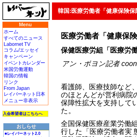
韓国:医療労働者「健康保険
Menu
ホーム
医療労働者「健康保
すべてのニュース
Labornet TV
保健医療労組「医療労
コラム/エッセイ
キャンペーン
アン・ボヨン記者 coon＠ji
イベントカレンダー
米国労働運動
韓国の情報
リンク
看護師、医療技師など
From Japan
のほとんどが営利病院
レイバーネット日本
メニュー非表示
保障性拡大を支持して
た。
入会希望者はこちらへ
全国保健医療産業労働組
おしらせ
行した「医療労働者実 
■レイバーネット2.0