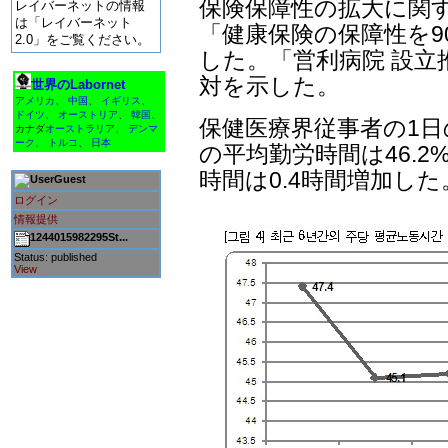
保険保障性の拡大に関す
レイバーネットの情報
は「レイバーネット
「健康保険の保障性を9
2.0」をご覧ください。
した。「営利病院 設立
対を示した。
世界のLabornet
アメリカ
、
中国
、
イギリス
、
ドイツ
、
オーストリア
、
韓国
、
保健医療界従事者の1日
カナダ
オーストラリア
、
デンマ
ーク
、
トルコ
、
日本
の平均勤労時間は46.2
時間は0.4時間増加した
Guest
ログイン
情報提供
1244015982295St...
Status: published
View