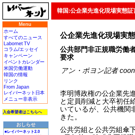
韓国:公企業先進化現場実態証
Menu
ホーム
公企業先進化現場実
すべてのニュース
Labornet TV
公共部門非正規職労働
コラム/エッセイ
キャンペーン
要求
イベントカレンダー
米国労働運動
アン・ポヨン記者 coon＠ji
韓国の情報
リンク
From Japan
李明博政権の公企業先
レイバーネット日本
メニュー非表示
と定員削減と大卒初任給
いているが、公共機関
入会希望者はこちらへ
きた。
おしらせ
公共労組と公共労組傘
■レイバーネット2.0