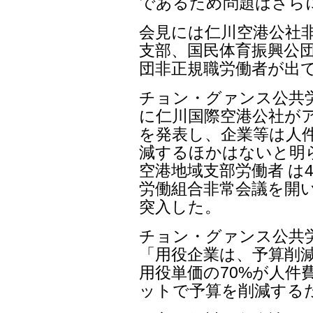
であるため問題はさら
会見には仁川空港公社
支部、国民体育振興公団
団非正規職労働者が出
チョン・グァンス公共
に仁川国際空港公社がア
を発表し、企業等は人
減するほかはないと明
空港地域支部労働者 は
労働組合非常会議を開い
突入した。
チョン・グァンス公共
「用役企業は、予算削
用役単価の70%が人件
ットで予算を削減する