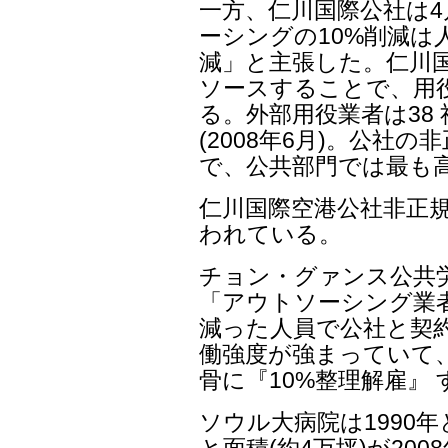
一方、仁川国際公社は4
ーシングの10%削減は
減」と主張した。仁川
ソースすることで、用
る。外部用役業者は38 
(2008年6月)。公社の非
で、公共部門では最も
仁川国際空港公社非正
われている。
チョン・グァンス公共
「アウトソーシング業
減った人員で公社と契
働強度が強まっていて
骨に『10%整理解雇』
ソウル大病院は1990
と面積(約4万坪)が200