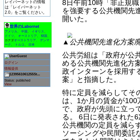
8日午前10時「非正規
レイバーネットの情報
は「レイバーネット
を強要する公共機関先進
2.0」をご覧ください。
開いた。
世界のLabornet
アメリカ
、
中国
、
イギリス
、
ドイツ
、
オーストリア
、
韓国
、
▲公共機関先進化方案
カナダ
オーストラリア
、
デンマ
ーク
、
トルコ
、
日本
公共労組は「政府が公
Guest
める公共機関先進化方案
ログイン
情報提供
政インターンを採用す
1239561061255St...
案」と指摘した。
Status: published
View
特に定員を減らしてそ
は、1か月の賃金が100
で、政府が先頭に立っ
る。 6日に発表された
公共機関の定員を減ら
ソーシングや民間委託