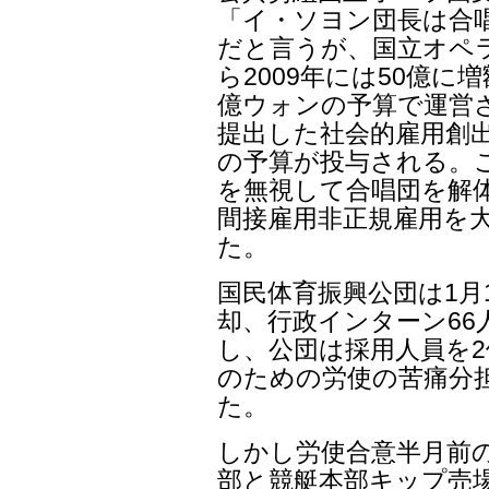
「イ・ソヨン団長は合
だと言うが、国立オペラ団
ら2009年には50億
億ウォンの予算で運営
提出した社会的雇用創出
の予算が投与される。
を無視して合唱団を解
間接雇用非正規雇用を大
た。
国民体育振興公団は1月
却、行政インターン66
し、公団は採用人員を
のための労使の苦痛分
た。
しかし労使合意半月前の
部と競艇本部キップ売場