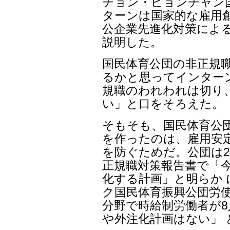
チョン・ビョンチャン
ターンは国家的な雇用創
公企業先進化対策による
説明した。
国民体育公団の非正規
るかと思ってインター
規職のわれわれは切り
い」と口をそろえた。
そもそも、国民体育公
を作ったのは、雇用安
を防ぐためだ。公団は2
正規職対策報告書で「
化する計画」と明らか
ク国民体育振興公団労使
分野で時給制労働者が
や外注化計画はない」 