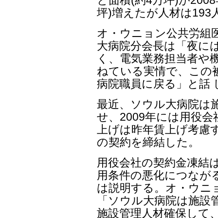
坪)増えたが人材は193
オ・ウニョン公共労組
大病院分会長は「夜には
く、電気業務担当者や機
ねている実情で、この
病院職員に戻る」と話 
最近、ソウル大病院は
せ、2009年には用役会
上げは昨年賃上げ考慮す
の契約を締結した。
用役会社の契約金凍結
用条件の悪化につなが
は説明する。オ・ウニ
「ソウル大病院は施設
施設管理人材確保して、