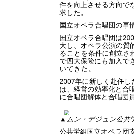
件を向上させる方向で
求した。
国立オペラ合唱団の事
国立オペラ合唱団は20
大し、オペラ公演の質
ることを条件に創立さ
で四大保険にも加入で
いてきた。
2007年に新しく赴任
は、経営の効率化と合唱
に合唱団解体と合唱団
▲ムン・デジュン公共
公共労組国立オペラ団