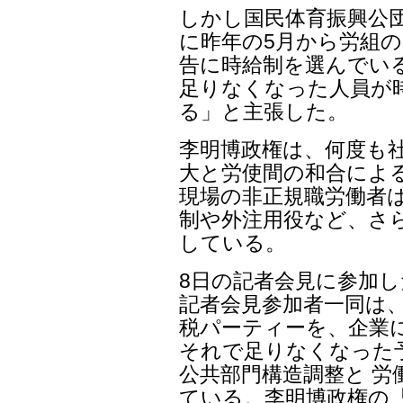
しかし国民体育振興公
に昨年の5月から労組の
告に時給制を選んでい
足りなくなった人員が
る」と主張した。
李明博政権は、何度も
大と労使間の和合によ
現場の非正規職労働者
制や外注用役など、さ
している。
8日の記者会見に参加
記者会見参加者一同は、
税パーティーを、企業
それで足りなくなった
公共部門構造調整と 
ている。李明博政権の『