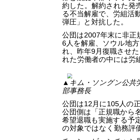
約した。解約された発
る不当解雇で、労組活
弾圧」と対抗した。
公団は2007年末に非
6人を解雇、ソウル地方
れ、昨年9月復職させた
れた労働者の中には労
▲キム・ソングン公共
部事務長
公団は12月に105人
公団側は「正規職から名
希望退職も実施する予定
の対象ではなく勤務評