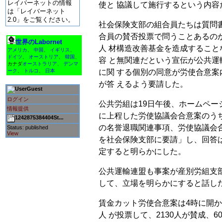
レイバーネットの情報
使と 協議して施行するという内容
は「レイバーネット
2.0」をご覧ください。
社会保険支部の組合員たちは質問
合員の賛否投票で問うことあるの
世界のLabornet
人 材構造改善基金を造成するこ
アメリカ
、
中国
、
イギリス
、
ドイツ
、
オーストリア
、
韓国
、
容 と無関連だという宣伝が公共
カナダ
オーストラリア
、
デンマ
に関 する個別の同意が労使合意
ーク
、
トルコ
、
日本
が答 えるよう要請した。
Guest
ログイン
公共労組は19日午後、ホームペー
情報提供
に上程した労使協議会合意案のう
1242875384404St...
の名誉退職関連事項、労使協議会
Status: published
View
を社会保険支部に要請」し、回答
定すると明らかにした。
公共運輸連盟も事案が産別労組支
して、立場を明らかにすると話し
賃金カット労使合意案は4時に開かれ
人 が投票して、2130人が賛成、6