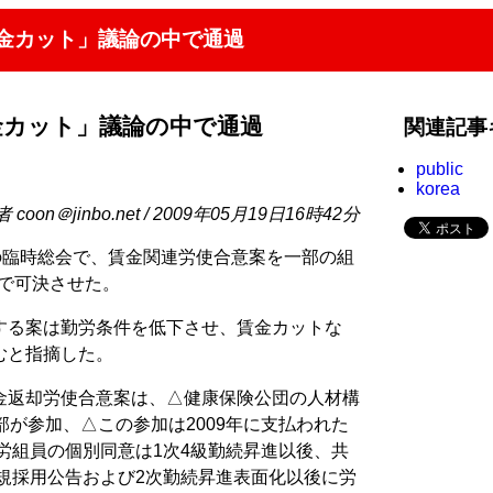
賃金カット」議論の中で通過
金カット」議論の中で通過
関連記事
public
korea
on＠jinbo.net / 2009年05月19日16時42分
の臨時総会で、賃金関連労使合意案を一部の組
率で可決させた。
する案は勤労条件を低下させ、賃金カットな
むと指摘した。
金返却労使合意案は、△健康保険公団の人材構
部が参加、△この参加は2009年に支払われた
労組員の個別同意は1次4級勤続昇進以後、共
規採用公告および2次勤続昇進表面化以後に労