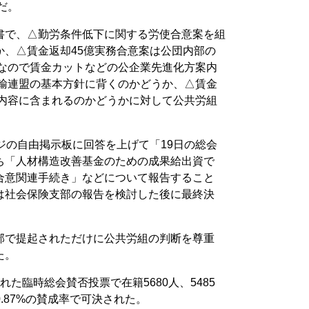
だ。
書で、△勤労条件低下に関する労使合意案を組
か、△賃金返却45億実務合意案は公団内部の
となので賃金カットなどの公企業先進化方案内
運輸連盟の基本方針に背くのかどうか、△賃金
案内容に含まれるのかどうかに対して公共労組
ジの自由掲示板に回答を上げて「19日の総会
ち「人材構造改善基金のための成果給出資で
合意関連手続き」などについて報告すること
は社会保険支部の報告を検討した後に最終決
部で提起されただけに公共労組の判断を尊重
た。
た臨時総会賛否投票で在籍5680人、5485
0.87%の賛成率で可決された。