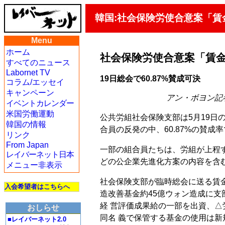
韓国:社会保険労使合意案「
Menu
ホーム
社会保険労使合意案「賃
すべてのニュース
Labornet TV
19日総会で60.87%賛成可決
コラム/エッセイ
キャンペーン
アン・ボヨン記者 co
イベントカレンダー
米国労働運動
公共労組社会保険支部は5月19日
韓国の情報
合員の反発の中、60.87%の賛成
リンク
From Japan
一部の組合員たちは、労組が上程
レイバーネット日本
どの公企業先進化方案の内容を含
メニュー非表示
社会保険支部が臨時総会に送る賃
入会希望者はこちらへ
造改善基金約45億ウォン造成に支
経 営評価成果給の一部を出資、△
おしらせ
同名 義で保管する基金の使用は新
■レイバーネット2.0