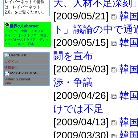
大、人材不足深刻
レイバーネットの情報
は「レイバーネット
2.0」をご覧ください。
[2009/05/21]
韓
世界のLabornet
ト」議論の中で通
アメリカ
、
中国
、
イギリス
、
ドイツ
、
オーストリア
、
韓国
、
[2009/05/15]
韓
カナダ
オーストラリア
、
デンマ
ーク
、
トルコ
、
日本
闘を宣布
Guest
ログイン
[2009/05/03]
韓
情報提供
1273511798611St...
渉・争議
Status: published
View
[2009/04/26]
韓
けでは不足
[2009/04/13]
韓国
[2009/03/30]
韓