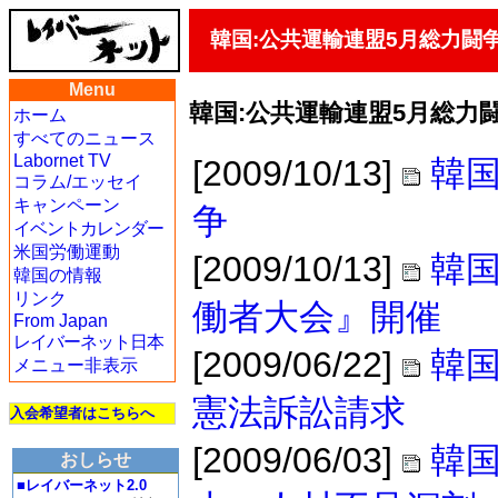
韓国:公共運輸連盟5月総力闘
Menu
韓国:公共運輸連盟5月総力
ホーム
すべてのニュース
Labornet TV
[2009/10/13]
韓国
コラム/エッセイ
キャンペーン
争
イベントカレンダー
米国労働運動
[2009/10/13]
韓
韓国の情報
リンク
働者大会』開催
From Japan
レイバーネット日本
[2009/06/22]
韓
メニュー非表示
憲法訴訟請求
入会希望者はこちらへ
[2009/06/03]
韓
おしらせ
■レイバーネット2.0