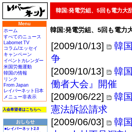
韓国:発電労組、5回も電力大
Menu
韓国:発電労組、5回も電力
ホーム
すべてのニュース
Labornet TV
[2009/10/13]
韓国
コラム/エッセイ
キャンペーン
争
イベントカレンダー
米国労働運動
[2009/10/13]
韓
韓国の情報
リンク
働者大会』開催
From Japan
レイバーネット日本
[2009/06/22]
韓
メニュー非表示
憲法訴訟請求
入会希望者はこちらへ
[2009/06/03]
韓
おしらせ
■レイバーネット2.0