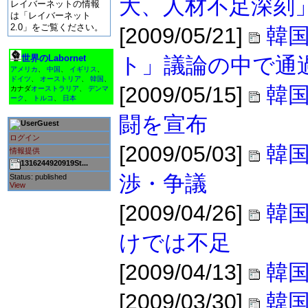
大、人材不足深刻
レイバーネットの情報
は「レイバーネット
2.0」をご覧ください。
[2009/05/21]
韓
世界のLabornet
ト」議論の中で通
アメリカ
、
中国
、
イギリス
、
ドイツ
、
オーストリア
、
韓国
、
[2009/05/15]
韓
カナダ
オーストラリア
、
デンマ
ーク
、
トルコ
、
日本
闘を宣布
Guest
ログイン
[2009/05/03]
韓
情報提供
1316244920919St...
渉・争議
Status: published
View
[2009/04/26]
韓
けでは不足
[2009/04/13]
韓国
[2009/03/30]
韓