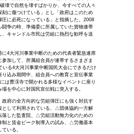
の破壊で自然を壊すばかりか、今すべての人々
深刻に傷つけている」とし「政府はこのため
圧に必死になっている」と指摘した。2008
ル闘争の時、準備委に所属していた貨物連帯
し、キャンドル市民は労組に熱烈な歓呼を送
時に4大河川事業中断のための代表者緊急連席
に参加して、所属組合員が連帯するさまざま
ている4大河川事業中断国民大会にできるだけ
座り込み期間中、組合員への教育と宣伝事業
時には曹渓寺で開かれる多様なイベントに座り
み場を中心に対国民宣伝戦に突入する。
、政府の全方向的な労組弾圧にも強く対抗す
段として利用されている、△団体協約一方解
転落した監査院、△労組活動無力化のための
俸制と賃金ピーク制導入の試み、△労働基本
している。