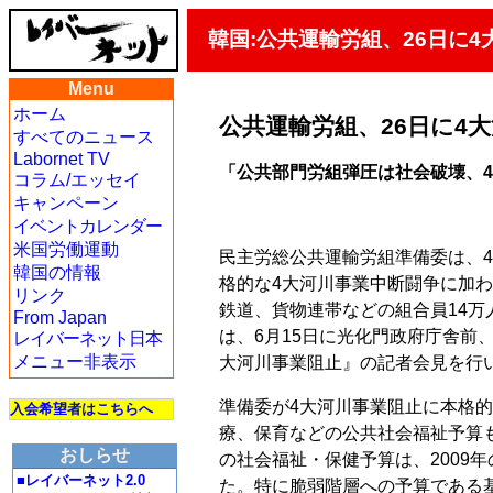
韓国:公共運輸労組、26日に
Menu
ホーム
公共運輸労組、26日に4
すべてのニュース
Labornet TV
「公共部門労組弾圧は社会破壊、
コラム/エッセイ
キャンペーン
イベントカレンダー
米国労働運動
民主労総公共運輸労組準備委は、
韓国の情報
格的な4大河川事業中断闘争に加
リンク
鉄道、貨物連帯などの組合員14
From Japan
は、6月15日に光化門政府庁舎前
レイバーネット日本
メニュー非表示
大河川事業阻止』の記者会見を行
準備委が4大河川事業阻止に本格
入会希望者はこちらへ
療、保育などの公共社会福祉予算も
おしらせ
の社会福祉・保健予算は、2009年
■レイバーネット2.0
た。特に脆弱階層への予算である基