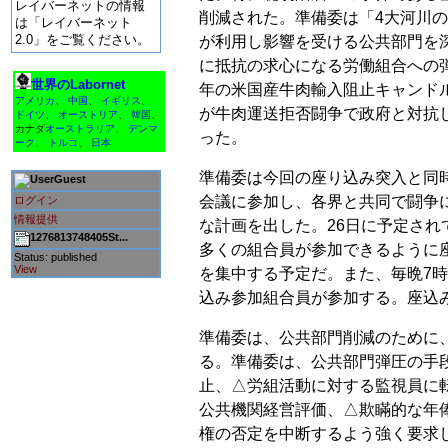
レイバーネットの情報
削減された。準備委は「4大河川
は「レイバーネット
2.0」をご覧ください。
が利用し影響を受ける公共部門を
に抵抗の求心になる労働組合への弾
世界のLabornet
年の米国産牛肉輸入阻止キャンド
アメリカ
、
中国
、
イギリス
、
が牛肉運送拒否闘争で政府と対抗
ドイツ
、
オーストリア
、
韓国
、
カナダ
オーストラリア
、
デンマ
った。
ーク
、
トルコ
、
日本
準備委は今回の座り込み突入と同
Guest
会議に参加し、各界と共同で闘争
ログイン
情報提供
な計画を出した。26日に予定され
1276813748405St...
多くの組合員が参加できるように
Status: published
View
を集中する予定だ。また、毎晩7
込み参加組合員が参加する。座込
準備委は、公共部門削減のために
る。準備委は、公共部門弾圧の手
止、△労組活動に対する監視員に
公共機関経営評価、△欺瞞的な年
権の否定を中断するよう強く要求