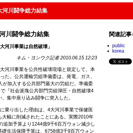
4大河川闘争総力結集
大河川闘争総力結集
関連記事
public
4大河川事業は自然破壊」
korea
キム・ヨンウク記者 2010.06.15 12:23
4大河川事業を公共性破壊現場と規定して、本
わった。公共運輸労組準備委は、発電、ガス、
万人が加入する公共部門最大の労組だ。準備委
、で『社会派塊公共部門労組弾圧・自然破壊4
い、集中座り込み闘争に突入した。
的に乗り出した理由は、4大河川事業で保健医
大幅に削減されたことにある。実際2010年
の追加予算より1244億9千6百万ウォン減少し
礎生活保障予算は、6758億3千9百万ウォン