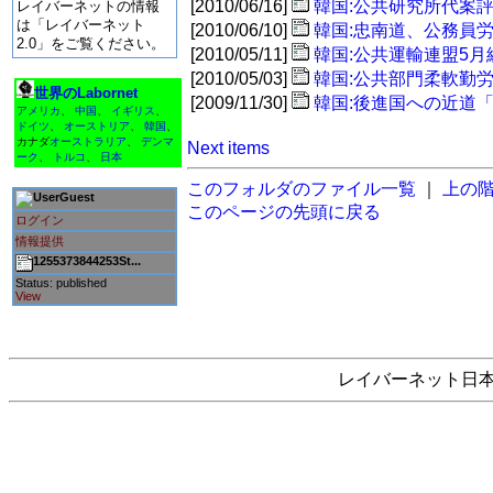
[2010/06/16]
韓国:公共研究所代案
レイバーネットの情報
は「レイバーネット
[2010/06/10]
韓国:忠南道、公務員
2.0」をご覧ください。
[2010/05/11]
韓国:公共運輸連盟5
[2010/05/03]
韓国:公共部門柔軟勤
世界のLabornet
[2009/11/30]
韓国:後進国への近道
アメリカ
、
中国
、
イギリス
、
ドイツ
、
オーストリア
、
韓国
、
カナダ
オーストラリア
、
デンマ
Next items
ーク
、
トルコ
、
日本
このフォルダのファイル一覧
｜
上の
Guest
このページの先頭に戻る
ログイン
情報提供
1255373844253St...
Status: published
View
レイバーネット日本