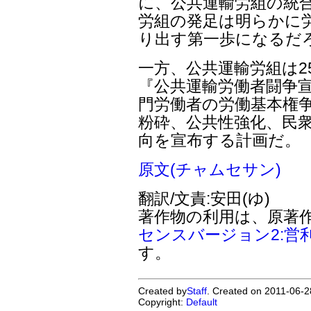
に、公共運輸労組の統
労組の発足は明らかに
り出す第一歩になるだ
一方、公共運輸労組は2
『公共運輸労働者闘争宣
門労働者の労働基本権争
粉砕、公共性強化、民
向を宣布する計画だ。
原文(チャムセサン)
翻訳/文責:安田(ゆ)
著作物の利用は、原著
センスバージョン2:営
す。
Created by
Staff
. Created on 2011-06-2
Copyright:
Default