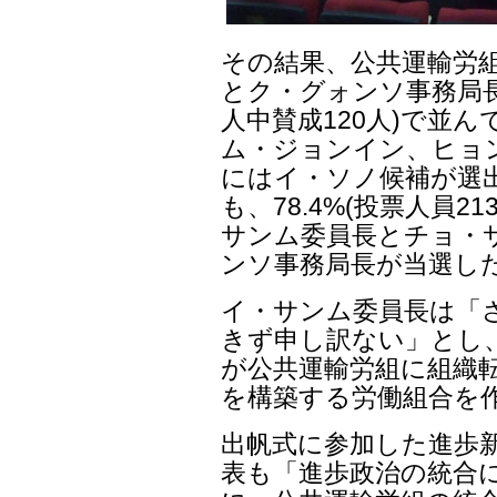
その結果、公共運輸労
とク・グォンソ事務局長 
人中賛成120人)で並
ム・ジョンイン、ヒョ
にはイ・ソノ候補が選
も、78.4%(投票人員2
サンム委員長とチョ・
ンソ事務局長が当選し
イ・サンム委員長は「
きず申し訳ない」とし
が公共運輸労組に組織
を構築する労働組合を
出帆式に参加した進歩新
表も「進歩政治の統合