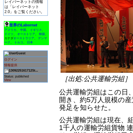
レイバーネットの情報
は「レイバーネット
2.0」をご覧ください。
世界のLabornet
アメリカ
、
中国
、
イギリス
、
ドイツ
、
オーストリア
、
韓国
、
カナダ
オーストラリア
、
デンマ
ーク
、
トルコ
、
日本
Guest
ログイン
情報提供
1309225161712St...
Status: published
［出処:公共運輸労組］
View
公共運輸労組はこの日
開き、約5万人規模の産
発足を知らせた。
公共運輸労組は現在、組
1千人の運輸労組貨物 