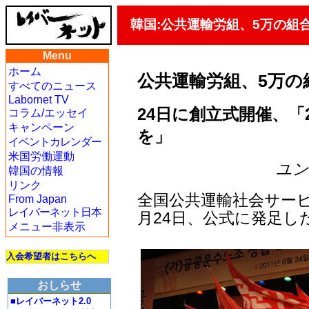
韓国:公共運輸労組、5万の組
Menu
ホーム
公共運輸労組、5万の
すべてのニュース
Labornet TV
24日に創立式開催、「
コラム/エッセイ
キャンペーン
を」
イベントカレンダー
米国労働運動
ユン・
韓国の情報
リンク
全国公共運輸社会サービ
From Japan
レイバーネット日本
月24日、公式に発足し
メニュー非表示
入会希望者はこちらへ
おしらせ
■レイバーネット2.0