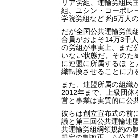
リア労組、運輸労組民主
組、ユシン・コーポレ
学院労組など 約5万人
だが全国公共運輸労働組
合員がおよそ14万3千人
の労組が事実上、まだ
いない状態だ。そのため
に連盟に所属するほ 
織転換させることに力
また、連盟所属の組織
2012年まで、上級団
営と事業は実質的に公
彼らは創立宣布式の前
議と第三回公共運輸連盟
共運輸労組綱領規約の制
規定の制改正、△公共