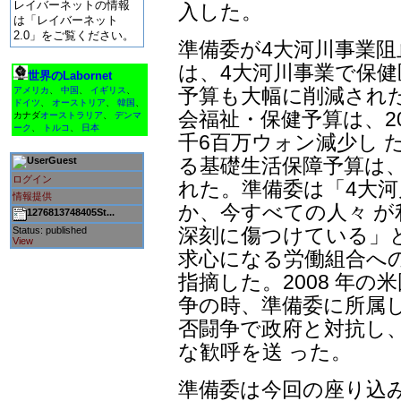
レイバーネットの情報
入した。
は「レイバーネット
2.0」をご覧ください。
準備委が4大河川事業
は、4大河川事業で保健
世界のLabornet
予算も大幅に削減された
アメリカ
、
中国
、
イギリス
、
ドイツ
、
オーストリア
、
韓国
、
会福祉・保健予算は、20
カナダ
オーストラリア
、
デンマ
ーク
、
トルコ
、
日本
千6百万ウォン減少し 
る基礎生活保障予算は、6
Guest
ログイン
れた。準備委は「4大
情報提供
か、今すべての人々 
1276813748405St...
深刻に傷つけている」
Status: published
View
求心になる労働組合へ
指摘した。2008 年
争の時、準備委に所属し
否闘争で政府と対抗し
な歓呼を送 った。
準備委は今回の座り込