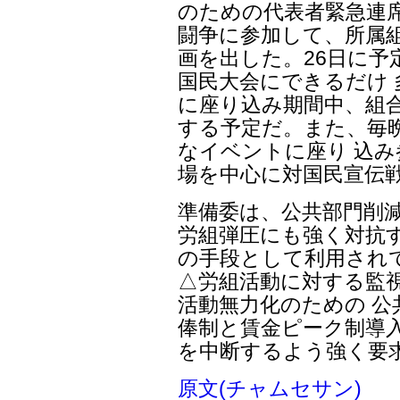
のための代表者緊急連
闘争に参加して、所属
画を出した。26日に予
国民大会にできるだけ
に座り込み期間中、組合
する予定だ。また、毎
なイベントに座り 込
場を中心に対国民宣伝
準備委は、公共部門削
労組弾圧にも強く対抗す
の手段として利用され
△労組活動に対する監
活動無力化のための 公
俸制と賃金ピーク制導入
を中断するよう強く要
原文(チャムセサン)