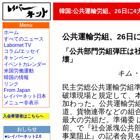
韓国:公共運輸労組、26日に
Menu
ホーム
公共運輸労組、26日
すべてのニュース
Labornet TV
「公共部門労組弾圧は
コラム/エッセイ
キャンペーン
壊」
イベントカレンダー
米国労働運動
キム・ヨ
韓国の情報
リンク
民主労総公共運輸労組
From Japan
破壊現場と規定して、本
レイバーネット日本
加わった。公共運輸労組
メニュー非表示
道、貨物連帯などの組合
入会希望者はこちらへ
最大の労組だ。準備委 
前、で『社会派塊公共部
おしらせ
事業阻止』の記者会見
■レイバーネット2.0