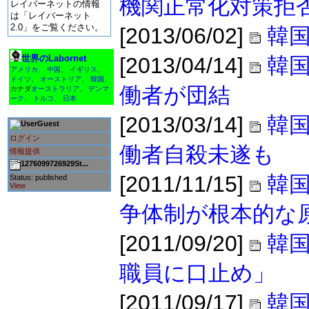
機関正常化対策拒
レイバーネットの情報
は「レイバーネット
2.0」をご覧ください。
[2013/06/02]
韓国
世界のLabornet
[2013/04/14]
韓
アメリカ
、
中国
、
イギリス
、
ドイツ
、
オーストリア
、
韓国
、
働者が団結
カナダ
オーストラリア
、
デンマ
ーク
、
トルコ
、
日本
[2013/03/14]
韓
Guest
ログイン
働者自殺未遂も
情報提供
1276099726929St...
[2011/11/15]
韓国
Status: published
View
争体制が根本的な
[2011/09/20]
韓
職員に口止め」
[2011/09/17]
韓国