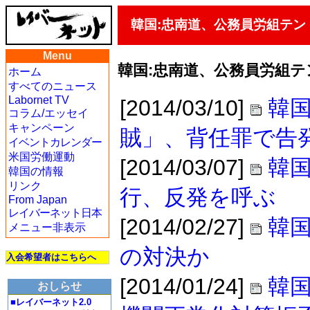
韓国:忠南道、公務員労組テ
Menu
韓国:忠南道、公務員労組
ホーム
すべてのニュース
Labornet TV
[2014/03/10]
韓国
コラム/エッセイ
キャンペーン
賊」、背任罪で告
イベントカレンダー
米国労働運動
[2014/03/07]
韓
韓国の情報
リンク
行、反発を呼ぶ
From Japan
レイバーネット日本
[2014/02/27]
韓国
メニュー非表示
の対決か
入会希望者はこちらへ
[2014/01/24]
韓
おしらせ
■レイバーネット2.0