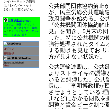
レイバーネットの情報
公共部門団体協約解止
は「レイバーネット
2.0」をご覧ください。
が、民主労総公共運輸連
政府闘争を始める。公共
世界のLabornet
『公共機関団体協約解
アメリカ
、
中国
、
イギリス
、
ドイツ
、
オーストリア
、
韓国
、
見』を開き、5月末の団
カナダ
オーストラリア
、
デンマ
ーク
、
トルコ
、
日本
した。特に公共機関の使
強行処理されたタイム
Guest
する動きも見せてお 
ログイン
情報提供
方が見えない状況だ。
1273511798611St...
Status: published
公共運輸連盟は、公共
View
よりストライキの誘導
いると糾弾した。公共
長は、「李明博政権が
させようとしている 理
川などにかかる財政を
調整と賃金ピーク制で