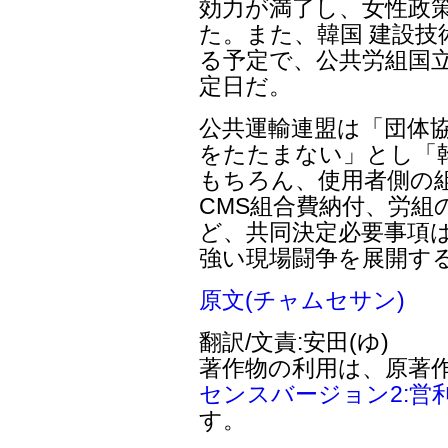
効力が満了し、女性政策
た。また、韓国 建設技
る予定で、公共労組国立
定日だ。
公共運輸連盟は「団体
をたたまない」とし「
もちろん、使用者側の
CMS組合費納付、労組
ど、共同決定必要事項は
強い現場闘争を展開す
原文(チャムセサン)
翻訳/文責:安田(ゆ)
著作物の利用は、原著
センスバージョン2:営
す。