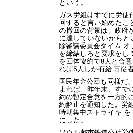
という。
ガス労組はすでに労使
回すると言い始めたこ
の撤回の背景は、政府が
に達していないからと
除審議委員会タイム 
を締結しろと要求をし
を団体協約で8人と合
れば5人しか有給 専従
国民年金公団も同様だ
よれば、昨年末、すで
約の暫定合意を一方的に
約解止を通知した。労
時期集中ストライキ 
にした。
ソウル都市鉄道公社労使