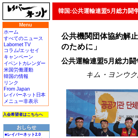
韓国:公共運輸連盟5月総力闘
Menu
ホーム
公共機関団体協約解止
すべてのニュース
Labornet TV
のために」
コラム/エッセイ
キャンペーン
公共運輸連盟5月総力闘
イベントカレンダー
米国労働運動
キム・ヨンウク記者
韓国の情報
リンク
From Japan
レイバーネット日本
メニュー非表示
入会希望者はこちらへ
おしらせ
■レイバーネット2.0