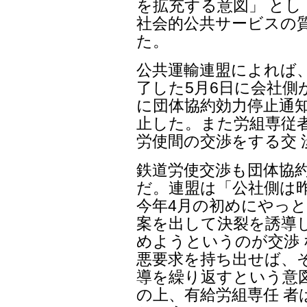
を拡充する意図」 と
社会的公共サービスの
た。
公共運輸連盟によれば
了した5月6日に会社側
に団体協約効力停止通
止した。また労組専従
労使間の交渉をする交
鉄道労使交渉も団体協
だ。連盟は「公社側は昨
今年4月の初めにやっと
案を出して決裂を誘導
めようというのが交渉
悪要求を持ち出せば、そ
導を繰り返すという意
の上、有給労組専任 者