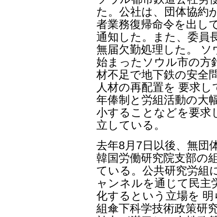
た。公社は、団体協約が
者業務復帰命令を出し
通知した。また、委員
無届欠勤処理した。 ソ
始まったソウル市の方
材不足で地下鉄の安全
人材の再配置を 要求
年俸制と労組活動の大幅
小することなどを要求
立している。
去年8月7日以後、無団
韓国労働研究院支部の組
ている。公共研究労組
ャンネルを通じて民主
化するという立場を 
組傘下科学技術政策研究