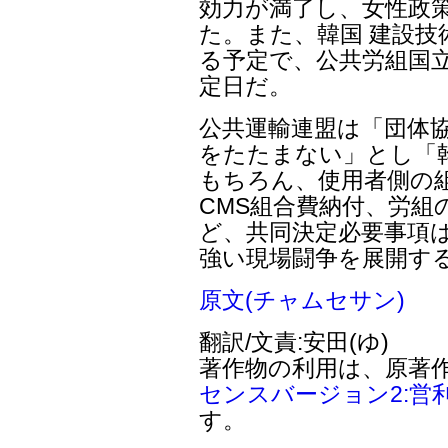
効力が満了し、女性政策
た。また、韓国 建設技
る予定で、公共労組国立
定日だ。
公共運輸連盟は「団体
をたたまない」とし「
もちろん、使用者側の
CMS組合費納付、労組
ど、共同決定必要事項は
強い現場闘争を展開す
原文(チャムセサン)
翻訳/文責:安田(ゆ)
著作物の利用は、原著
センスバージョン2:営
す。