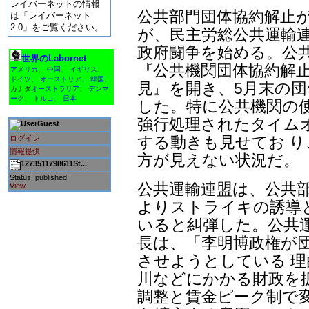
レイバーネットの情報
公共部門団体協約解止
は「レイバーネット
2.0」をご覧ください。
が、民主労総公共運輸連
政府闘争を始める。公共
世界のLabornet
『公共機関団体協約解
アメリカ
、
中国
、
イギリス
、
ドイツ
、
オーストリア
、
韓国
、
見』を開き、5月末の団
カナダ
オーストラリア
、
デンマ
ーク
、
トルコ
、
日本
した。特に公共機関の使
強行処理されたタイム
Guest
する動きも見せてお 
ログイン
情報提供
方が見えない状況だ。
1273511798611St...
Status: published
公共運輸連盟は、公共
View
よりストライキの誘導
いると糾弾した。公共
長は、「李明博政権が
させようとしている 理
川などにかかる財政を
調整と賃金ピーク制で