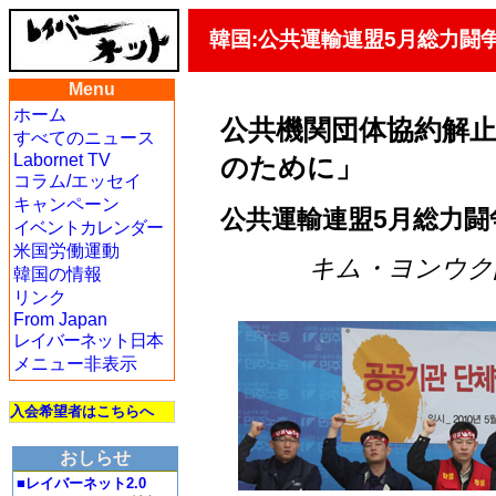
韓国:公共運輸連盟5月総力闘
Menu
ホーム
公共機関団体協約解止
すべてのニュース
Labornet TV
のために」
コラム/エッセイ
キャンペーン
公共運輸連盟5月総力闘
イベントカレンダー
米国労働運動
キム・ヨンウク記者
韓国の情報
リンク
From Japan
レイバーネット日本
メニュー非表示
入会希望者はこちらへ
おしらせ
■レイバーネット2.0