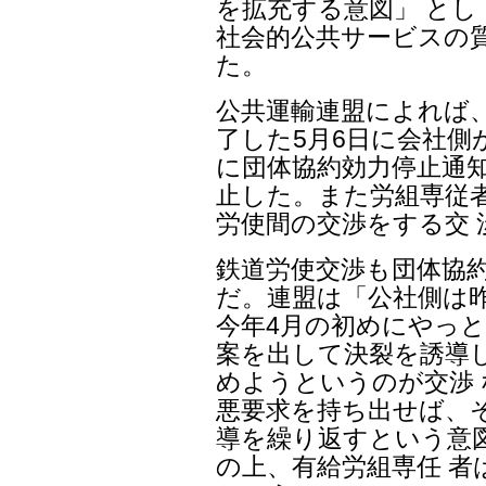
を拡充する意図」 と
社会的公共サービスの
た。
公共運輸連盟によれば
了した5月6日に会社側
に団体協約効力停止通
止した。また労組専従
労使間の交渉をする交
鉄道労使交渉も団体協
だ。連盟は「公社側は昨
今年4月の初めにやっと
案を出して決裂を誘導
めようというのが交渉
悪要求を持ち出せば、そ
導を繰り返すという意
の上、有給労組専任 者