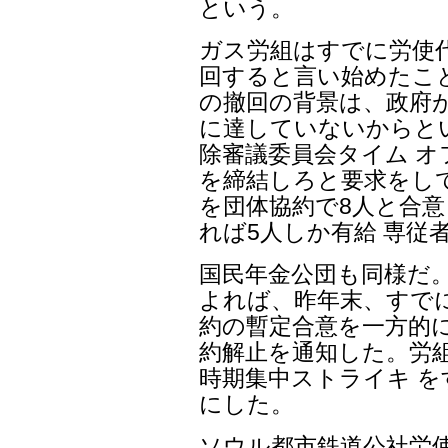
という。
ガス労組はすでに労使
回すると言い始めたこ
の撤回の背景は、政府が
に達していないからと
除審議委員会タイム 
を締結しろと要求をし
を団体協約で8人と合
れば5人しか有給 専従
国民年金公団も同様だ
よれば、昨年末、すで
約の暫定合意を一方的に
約解止を通知した。労
時期集中ストライキ 
にした。
ソウル都市鉄道公社労使