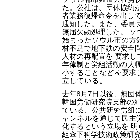
た。公社は、団体協約が
者業務復帰命令を出し
通知した。また、委員
無届欠勤処理した。 ソ
始まったソウル市の方
材不足で地下鉄の安全
人材の再配置を 要求
年俸制と労組活動の大幅
小することなどを要求
立している。
去年8月7日以後、無団
韓国労働研究院支部の組
ている。公共研究労組
ャンネルを通じて民主
化するという立場を 
組傘下科学技術政策研究