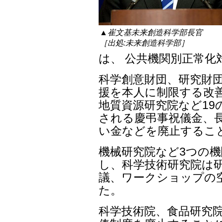
▲崔文基未来創造科学部長官
［出処:未来創造科学部］
は、 公共機関別正常化
科学創意財団、研究財団
援を本人に制限する改善
地質資源研究院など19
される慶弔事祝儀金、
い金などを廃止するこ
機械研究院など3つの
し、科学技術研究院は
議、ワークショップの
た。
科学技術院、食品研究院