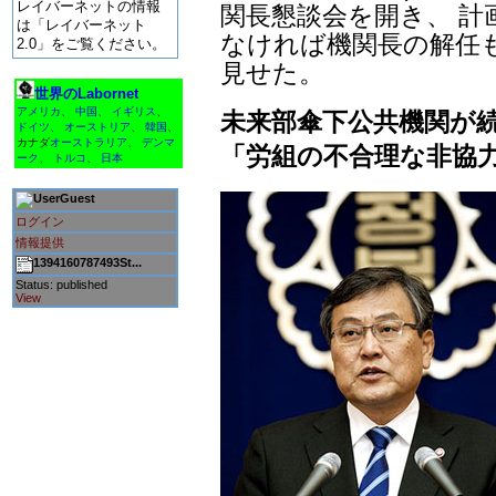
レイバーネットの情報
関長懇談会を開き、 計
は「レイバーネット
なければ機関長の解任
2.0」をご覧ください。
見せた。
世界のLabornet
アメリカ
、
中国
、
イギリス
、
未来部傘下公共機関が
ドイツ
、
オーストリア
、
韓国
、
カナダ
オーストラリア
、
デンマ
「労組の不合理な非協
ーク
、
トルコ
、
日本
Guest
ログイン
情報提供
1394160787493St...
Status: published
View