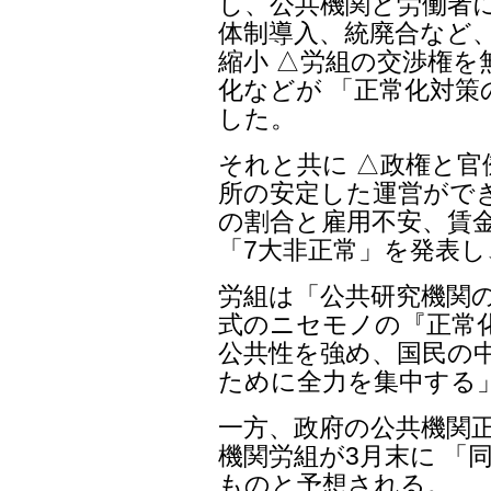
し、公共機関と労働者に
体制導入、統廃合など
縮小 △労組の交渉権
化などが 「正常化対
した。
それと共に △政権と
所の安定した運営がで
の割合と雇用不安、賃
「7大非正常」を発表
労組は「公共研究機関
式のニセモノの『正常
公共性を強め、国民の
ために全力を集中する
一方、政府の公共機関正
機関労組が3月末に 「
ものと予想される。