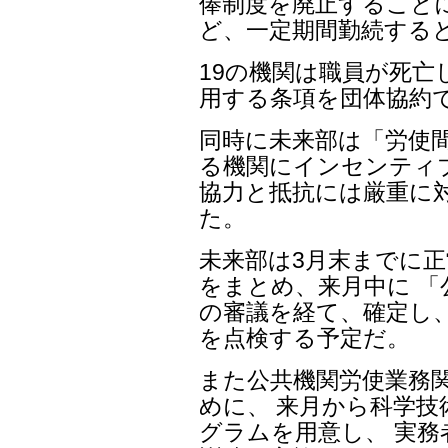
俸制度を廃止することに
ど、一定期間勤続する
19の機関は職員が死亡
用する条項を団体協約
同時に未来部は「労使
る機関にインセンティ
協力と抵抗には厳重に
た。
未来部は3月末までに正
をまとめ、来月中に 「
の審議を経て、確定し
を点検する予定だ。
また公共機関労使業務
めに、 来月から科学技
グラムを用意し、 実務