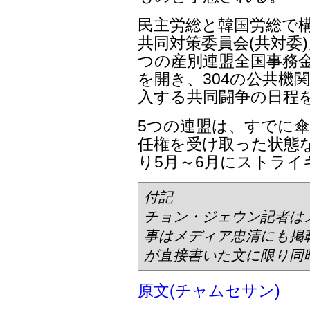
民主労総と韓国労総で
共同対策委員会(共対委
つの産別連盟全国事務金
を開き、304の公共機
入する共同闘争の日程
5つの連盟は、すでに
任権を受け取った状態
り5月～6月にストラ
付記
チョン・ジェウン記者は
事はメディア忠清にも掲
が直接書いた文に限り同
原文(チャムセサン)