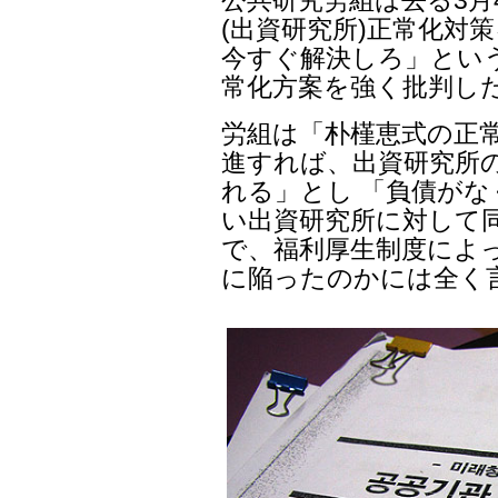
(出資研究所)正常化対
今すぐ解決しろ」とい
常化方案を強く批判し
労組は「朴槿恵式の正
進すれば、出資研究所
れる」とし 「負債が
い出資研究所に対して
で、福利厚生制度によ
に陥ったのかには全く