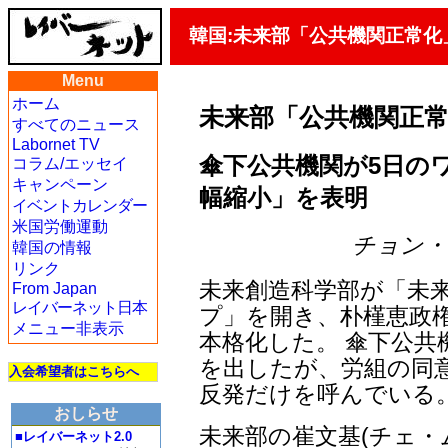
韓国:未来部「公共機関正常化
Menu
ホーム
未来部「公共機関正
すべてのニュース
Labornet TV
傘下公共機関が5日の
コラム/エッセイ
キャンペーン
幅縮小」を表明
イベントカレンダー
米国労働運動
チョン・ジェ
韓国の情報
リンク
未来創造科学部が「未
From Japan
レイバーネット日本
プ」を開き、朴槿恵政
メニュー非表示
本格化した。 傘下公共
を出したが、労組の同
入会希望者はこちらへ
反発だけを呼んでいる
おしらせ
未来部の崔文基(チェ・
■レイバーネット2.0