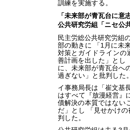
訓練を実施する。
「未来部が青瓦台に意
公共研究労組「ニセ公
民主労総公共研究労組
部の動きに 「1月に未
対策とガイドラインの
善計画を出した」とし
に、未来部が青瓦台へ
過ぎない」と批判した
イ事務局長は「崔文基
はすべて『放漫経営』
債解決の本質ではない
だ」とし 「見せかけ
判した。
公共研究労組は去る3月