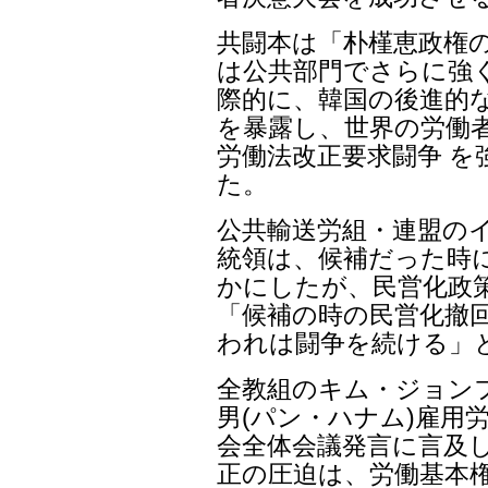
共闘本は「朴槿恵政権
は公共部門でさらに強
際的に、韓国の後進的な
を暴露し、世界の労働
労働法改正要求闘争 
た。
公共輸送労組・連盟の
統領は、候補だった時に
かにしたが、民営化政
「候補の時の民営化撤
われは闘争を続ける」と
全教組のキム・ジョンフ
男(パン・ハナム)雇用
会全体会議発言に言及し
正の圧迫は、労働基本