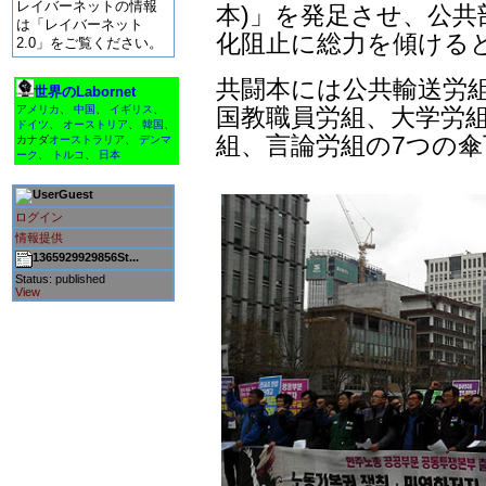
レイバーネットの情報
本)」を発足させ、公共
は「レイバーネット
化阻止に総力を傾ける
2.0」をご覧ください。
共闘本には公共輸送労
世界のLabornet
国教職員労組、大学労組
アメリカ
、
中国
、
イギリス
、
ドイツ
、
オーストリア
、
韓国
、
組、言論労組の7つの
カナダ
オーストラリア
、
デンマ
ーク
、
トルコ
、
日本
Guest
ログイン
情報提供
1365929929856St...
Status: published
View