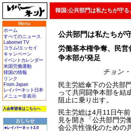
韓国:公共部門は私たちが守る
Menu
ホーム
公共部門は私たちが
すべてのニュース
Labornet TV
労働基本権争奪、民営
コラム/エッセイ
キャンペーン
争本部が発足
イベントカレンダー
米国労働運動
チョン・ジェ
韓国の情報
リンク
民主労総傘下の公共部
From Japan
レイバーネット日本
って共同闘争本部を結成
メニュー非表示
阻止に乗り出す。
入会希望者はこちらへ
民主労総は4月11日午
見を開き「公共部門労働
おしらせ
会公共性強化のための共
■レイバーネット2.0