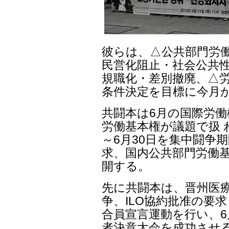
彼らは、△公共部門労
民営化阻止・社会公共性
規職化・差別撤廃、△労
条件決定を目標に今月
共闘本は6月の国際労働機
労働基本権が議題で扱 
～6月30日を集中闘争期
求、国内公共部門労働
開する。
先に共闘本は、晋州医
争、ILO協約批准の要
合員宣言運動を行い、6
者決意大会を成功させ