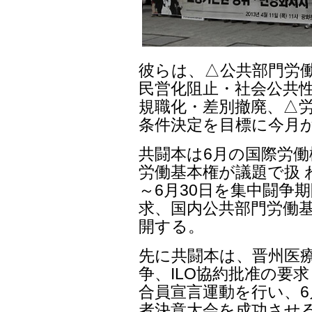
彼らは、△公共部門労
民営化阻止・社会公共性
規職化・差別撤廃、△労
条件決定を目標に今月
共闘本は6月の国際労働機
労働基本権が議題で扱 
～6月30日を集中闘争期
求、国内公共部門労働
開する。
先に共闘本は、晋州医
争、ILO協約批准の要
合員宣言運動を行い、6
者決意大会を成功させ