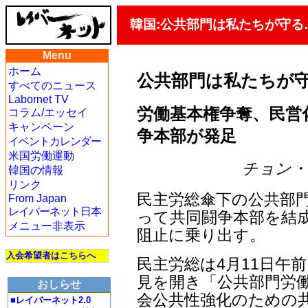
韓国:公共部門は私たちが守る
Menu
ホーム
公共部門は私たちが
すべてのニュース
Labornet TV
労働基本権争奪、民営
コラム/エッセイ
キャンペーン
争本部が発足
イベントカレンダー
米国労働運動
チョン・ジェ
韓国の情報
リンク
民主労総傘下の公共部
From Japan
レイバーネット日本
って共同闘争本部を結成
メニュー非表示
阻止に乗り出す。
入会希望者はこちらへ
民主労総は4月11日午
見を開き「公共部門労働
おしらせ
会公共性強化のための共
■レイバーネット2.0