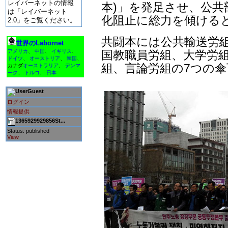
レイバーネットの情報
本)」を発足させ、公共
は「レイバーネット
化阻止に総力を傾ける
2.0」をご覧ください。
共闘本には公共輸送労
世界のLabornet
国教職員労組、大学労組
アメリカ
、
中国
、
イギリス
、
ドイツ
、
オーストリア
、
韓国
、
組、言論労組の7つの
カナダ
オーストラリア
、
デンマ
ーク
、
トルコ
、
日本
Guest
ログイン
情報提供
1365929929856St...
Status: published
View