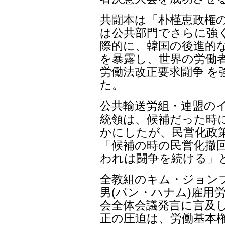
共闘本は「朴槿恵政権
は公共部門でさらに強
際的に、韓国の後進的な
を暴露し、世界の労働
労働法改正要求闘争 
た。
公共輸送労組・連盟の
統領は、候補だった時に
かにしたが、民営化政
「候補の時の民営化撤
われは闘争を続ける」と
全教組のキム・ジョンフ
男(パン・ハナム)雇用
会全体会議発言に言及し
正の圧迫は、労働基本