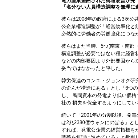
電力産業歪曲された構造改善が先
「名分ない人員構造調整を無理に
彼らは2008年の政府による3次
公企業構造調整が「経営効率化と
必然的に労働者の労働強化につな
彼らはまた当時、5つ(南東・南部
構造調整が必要ではない程に経営
などの内部要因より外部要因から
妥当ではなかったと評した。
韓労保連のコンユ・ジョンオク研
の歪んだ構造にある」とし「6つ
し、 民間資本の発電より低い価
社の 損失を保全するようにしてい
続いて「2001年の分割以後、発
は2兆2380億ウォンにのぼる」
すれば、発電公企業の経営指標を
調整を無理に進めている」と批判