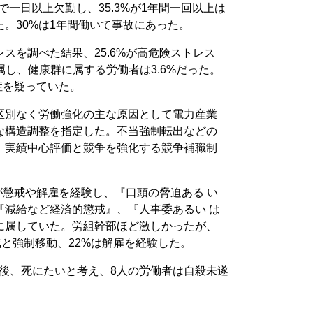
気で一日以上欠勤し、35.3%が1年間一回以上は
。30%は1年間働いて事故にあった。
スを調べた結果、25.6%が高危険ストレス
に属し、健康群に属する労働者は3.6%だった。
症を疑っていた。
区別なく労働強化の主な原因として電力産業
な構造調整を指定した。不当強制転出などの
、実績中心評価と競争を強化する競争補職制
%が懲戒や解雇を経験し、『口頭の脅迫ある い
『減給など経済的懲戒』、『人事委あるい は
に属していた。労組幹部ほど激しかったが、
戒と強制移動、22%は解雇を経験した。
以後、死にたいと考え、8人の労働者は自殺未遂