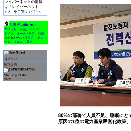
レイバーネットの情報
は「レイバーネット
2.0」をご覧ください。
世界のLabornet
アメリカ
、
中国
、
イギリス
、
ドイツ
、
オーストリア
、
韓国
、
カナダ
オーストラリア
、
デンマ
ーク
、
トルコ
、
日本
Guest
ログイン
情報提供
1363241035473St...
Status: published
View
80%の部署で人員不足、睡眠にと
原因の1位の電力産業民営化政策、