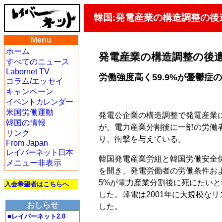
韓国:発電産業の構造調整の後
Menu
ホーム
発電産業の構造調整の後
すべてのニュース
Labornet TV
労働強度高く59.9%が憂鬱症
コラム/エッセイ
キャンペーン
イベントカレンダー
米国労働運動
発電公企業の構造調整で発電産業
韓国の情報
が、電力産業分割後に一部の労働
リンク
り、衝撃を与えている。
From Japan
レイバーネット日本
韓国発電産業労組と韓国労働安全保
メニュー非表示
を開き、発電労働者の労働条件お
5%が電力産業分割後に死にたい
入会希望者はこちらへ
した。韓電は2001年に大規模な
おしらせ
した。
■レイバーネット2.0