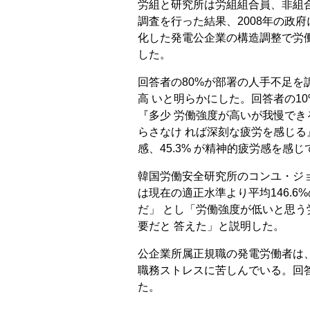
労組と研究所は労組組合員、非組合
調査を行った結果、2008年の政
化した発電公企業の構造調整で労
した。
回答者の80%が部署の人手不足を
高 いと明らかにした。回答者の1
『多少 労働強度が高いが我慢でき
らさなけ れば深刻な疲労を感じる
感、45.3% が精神的疲労感を感
韓国労働安全研究所のコンユ・ジ
は現在の適正水準より平均146.
だ」 とし「労働強度が低いと思う
要だと 答えた」と説明した。
公企業所属正規職の発電労働者は
職務ストレスに苦しんでいる。回
た。