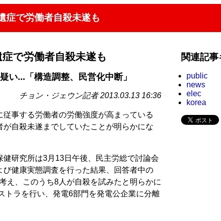
遺症で労働者自殺未遂も
遺症で労働者自殺未遂も
関連記事
public
の疑い...「構造調整、民営化中断」
news
elec
チョン・ジェウン記者 2013.03.13 16:36
korea
に従事する労働者の労働強度が高まっている
者が自殺未遂までしていたことが明らかにな
健研究所は3月13日午後、民主労総で討論会
よび健康実態調査を行った結果、回答者中の
と考え、このうち8人が自殺を試みたと明らかに
リストラを行い、発電6部門を発電公企業に分離