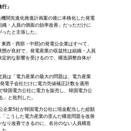
進行」
公共機関先進化推進計画案の後に本格化した発電
組織・人員の側面の効率改善」だっただけに
がったと主張した。
・東西・西部・中部)の発電公企業はすべて、
状態が良好で、発電産業の収益性は組織・人員
決定的な影響を受けるので、構造調整自体が
究員は「電力産業の最大の問題は、電力産業
の発電子会社だけに電力売値補正計数を適用
格で韓国電力公社に電力を販売し、韓国電力公
る」と批判した。
電公企業5社が韓国電力公社に現金配当した総額
とし「こうした電力産業の歪んだ構造問題を改善
かなり改善できるのに、名分のない人員構造
した。