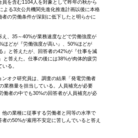
員を含む1104人を対象として昨年の秋から
府による3次公共機関先進化推進計画以後に本格
働者の労働条件が深刻に低下したと明らかに
訴え、35～40%が業務速度などで労働強度が
0%ほどが『労働強度が高い』、50%ほどが
る』と答えたが、回答者の42%が『仕事を減
』と答えた。仕事の後には38%が肉体的疲労
じている。
ョンオク研究員は、調査の結果「発電労働者
6%の業務量を担当している。人員補充が必要
労働者の中でも30%の回答者が人員補充が必
、他の業種に従事する労働者と同等の水準で
答者の50%が雇用不安定に苦しんでいると答え