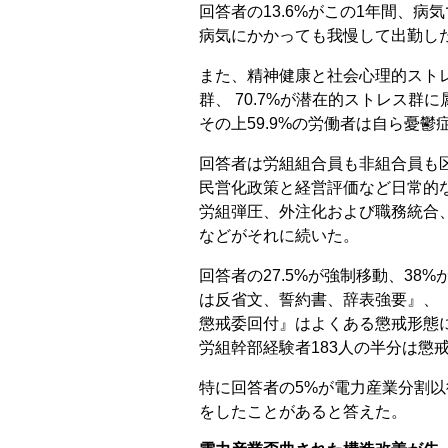
回答者の13.6%がこの1年間、病
病気にかかっても我慢して出勤した
また、精神健康と社会心理的ストレ
群、 70.7%が潜在的ストレス群
その上59.9%の労働者は自ら憂鬱
回答者は労組組合員も非組合員も
民営化政策と経営評価など日常的
労組弾圧、外注化および職務統合
などがそれに続いた。
回答者の27.5%が強制移動、38
は反省文、誓約書、辞表強要』、
懲戒委回付』はよくある懲戒形態
労組幹部経験者183人の半分は懲
特に回答者の5%が電力産業分割
をしたことがあると答えた。