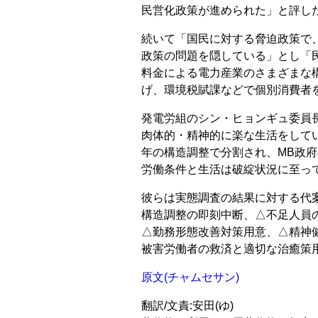
民営化政策が進められた」と評し
続いて「国民に対する脅迫政策で
政策の問題を隠している」とし「
料金による電力産業のさまざまな
げ、環境税賦課などで個別消費者
発電労組のシン・ヒョンギュ委員
肉体的・精神的に楽な生活をしてい
年の構造調整で分割され、MB政
労働条件と生活は破綻状況に至っ
彼らは実態調査の結果に対する代
構造調整の即刻中断、△不足人員
△勤務形態改善対策用意、△精神
被害労働者の救済と適切な治癒策
原文(チャムセサン)
翻訳/文責:安田(ゆ)