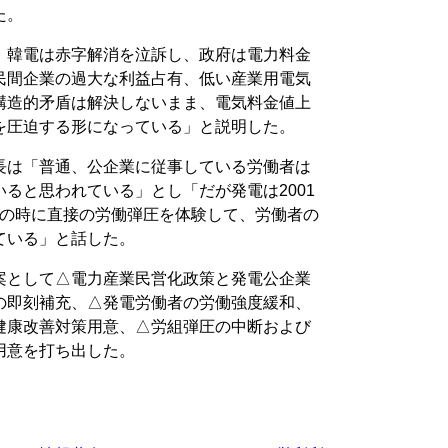
た。
、韓電は赤字解消を泣訴し、政府は電力料金
民間企業の過大な利益占有、低い産業用電気
構造的矛盾は解決しないまま、電気料金値上
を圧迫する形になっている」と説明した。
長は「普通、公企業に従事している労働者は
ると思われている」とし「だが発電は2001
府の時に直接の労働弾圧を体験して、労働者の
ている」と話した。
案として△電力産業民営化政策と発電公企業
の即刻補充、△発電労働者の労働強度緩和、
健康改善対策用意、△労組弾圧の中断および
用意を打ち出した。