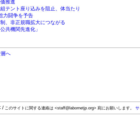
評価推進
労組テント座り込みを阻止、体当たり
月総力闘争を予告
労制、非正規職拡大につながる
「公共機関先進化」
階層へ
 /
このサイトに関する連絡は <staff@labornetjp.org> 宛にお願いします。
サ