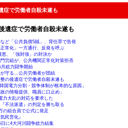
遺症で労働者自殺未遂も
の後遺症で労働者自殺未遂も
クなど「公共負債5賊」、背任罪で告発
関正常化」一方通行、反発を呼ぶ
朴槿恵、「強対強」の対決か
部門労組が、公共機関正常化対策拒否
6月総力闘争開始
ちが守る…公共労働者が団結
調整の後遺症で労働者自殺未遂も
 「韓国電力分割・競争体制が根本的な原因」
事故の情報提供、職員に口止め」
も電力大乱の対応を要求した
、『不法派遣』の判定を勝ち取る
5万の組合員で公式に発足
電気民営化』
6日に4大河川闘争総力結集