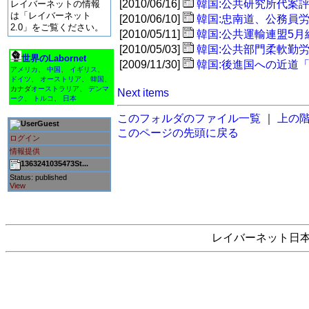
[2010/06/16]
韓国:公共研究所代案
レイバーネットの情報
は「レイバーネット
[2010/06/10]
韓国:忠南道、公務員
2.0」をご覧ください。
[2010/05/11]
韓国:公共運輸連盟5
[2010/05/03]
韓国:公共部門柔軟勤
世界のLabornet
[2009/11/30]
韓国:後進国への近道
アメリカ
、
中国
、
イギリス
、
ドイツ
、
オーストリア
、
韓国
、
カナダ
オーストラリア
、
デンマ
Next items
ーク
、
トルコ
、
日本
このフォルダのファイル一覧
｜
上の
Guest
このページの先頭に戻る
ログイン
情報提供
1363241035473St...
Status: published
View
レイバーネット日本