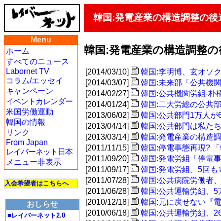
韓国:発電産業の構造調整の後
Menu
韓国:発電産業の構造調整
ホーム
すべてのニュース
Labornet TV
[2014/03/10]
韓国:李明博、玄オソ
コラム/エッセイ
[2014/03/07]
韓国:未来部「公共機
キャンペーン
[2014/02/27]
韓国:公共機関労組-
イベントカレンダー
[2014/01/24]
韓国:二大労総の公共
米国労働運動
[2013/06/02]
韓国:公共部門1万人が
韓国の情報
[2013/04/14]
韓国:公共部門は私た
リンク
[2013/03/14]
韓国:発電産業の構造
From Japan
[2011/11/15]
韓国:停電事態再現?
レイバーネット日本
[2011/09/20]
韓国:発電労組「停電
メニュー非表示
[2011/09/17]
韓国:発電労組、5回
[2011/07/28]
韓国:公共病院労働者
入会希望者はこちらへ
[2011/06/28]
韓国:公共運輸労組、
[2010/12/18]
韓国:元に戻せない『
おしらせ
[2010/06/18]
韓国:公共運輸労組、2
■レイバーネット2.0