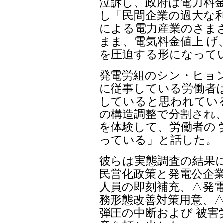
泣訴し、政府は電力料
し「民間企業の過大な利
による電力産業のさま
まま、電気料金値上 げ
を圧迫する形になって
発電労組のシン・ヒョ
に従事している労働者
していると思われている
の構造調整で分割され
を体験して、労働者の 
っている」と話した。
彼らは実態調査の結果
民営化政策と発電公企業
人員の即刻補充、△発電
務形態改善対策用意、
弾圧の中断および 被害