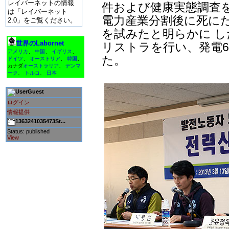
レイバーネットの情報
件および健康実態調査を
は「レイバーネット
電力産業分割後に死に
2.0」をご覧ください。
を試みたと明らかに し
世界のLabornet
リストラを行い、発電6
アメリカ
、
中国
、
イギリス
、
た。
ドイツ
、
オーストリア
、
韓国
、
カナダ
オーストラリア
、
デンマ
ーク
、
トルコ
、
日本
Guest
ログイン
情報提供
1363241035473St...
Status: published
View