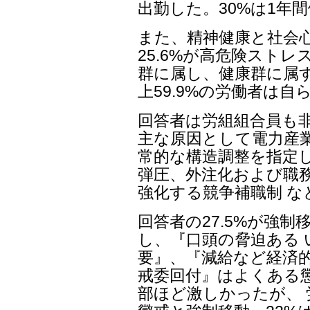
出勤した。30%は1年
また、精神健康と社会
25.6%が高危険ストレ
群に属し、健康群に属す
上59.9%の労働者は
回答者は労組組合員も
主な原因として電力産業
常的な構造調整を指定し
弾圧、外注化および職
強化する競争補職制 
回答者の27.5%が強制
し、『口頭の脅迫ある 
要』、『減給など経済的
戒委回付』はよくある
部ほど激しかったが、 