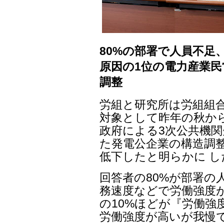
80%の部署で人員不足
原因の1位の電力産業民
調整
労組と研究所は労組組合
対象として昨年の秋から
政府による3次公共機関
た発電公企業の構造調
低下したと明らかに し
回答者の80%が部署の
務速度などで労働強度
の10%ほどが『労働強
労働強度が高いが我慢