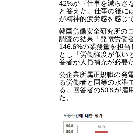
42%が『仕事を減らさ
と答えた。仕事の後には3
が精神的疲労感を感じ
韓国労働安全研究所の
調査の結果「発電労働者
146.6%の業務量を
とし「労働強度が低いと
答者が人員補充が必要
公企業所属正規職の発
る労働者と同等の水準
る。回答者の50%が雇
た。