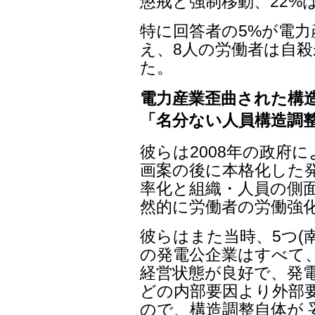
懲戒と強制移動、22%
特に回答者の5%が電
え、8人の労働者は自殺
た。
電力産業歪曲された構
「名分ない人員構造調
彼らは2008年の政府
画案の後に本格化した発
率化と組織・人員の側
然的に労働者の労働強
彼らはまた当時、5つ(
の発電公企業はすべて
経営状態が良好で、発電
どの内部要因より外部
ので、構造調整自体が