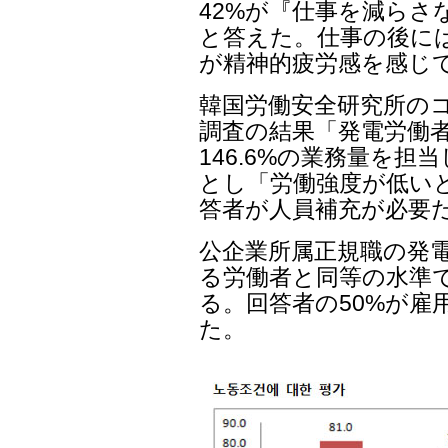
42%が『仕事を減らさ
と答えた。仕事の後には3
が精神的疲労感を感じ
韓国労働安全研究所の
調査の結果「発電労働者
146.6%の業務量を
とし「労働強度が低いと
答者が人員補充が必要
公企業所属正規職の発
る労働者と同等の水準
る。回答者の50%が雇
た。