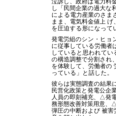
泣訴し、政府は電力料
し「民間企業の過大な利
による電力産業のさま
まま、電気料金値上 げ
を圧迫する形になって
発電労組のシン・ヒョ
に従事している労働者
していると思われている
の構造調整で分割され
を体験して、労働者の 
っている」と話した。
彼らは実態調査の結果
民営化政策と発電公企業
人員の即刻補充、△発電
務形態改善対策用意、
弾圧の中断および 被害