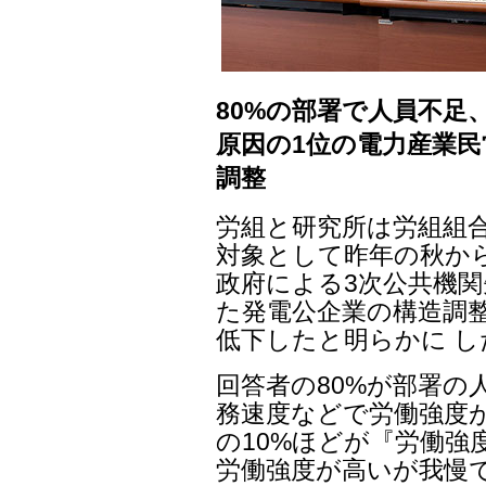
80%の部署で人員不足
原因の1位の電力産業民
調整
労組と研究所は労組組合
対象として昨年の秋から
政府による3次公共機関
た発電公企業の構造調
低下したと明らかに し
回答者の80%が部署の
務速度などで労働強度
の10%ほどが『労働強
労働強度が高いが我慢