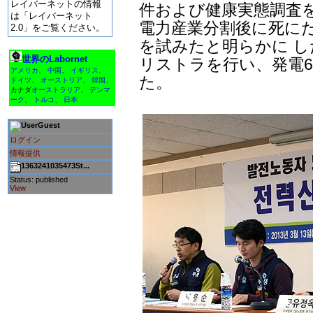
レイバーネットの情報
件および健康実態調査を
は「レイバーネット
電力産業分割後に死に
2.0」をご覧ください。
を試みたと明らかに し
世界のLabornet
リストラを行い、発電6
アメリカ
、
中国
、
イギリス
、
た。
ドイツ
、
オーストリア
、
韓国
、
カナダ
オーストラリア
、
デンマ
ーク
、
トルコ
、
日本
Guest
ログイン
情報提供
1363241035473St...
Status: published
View