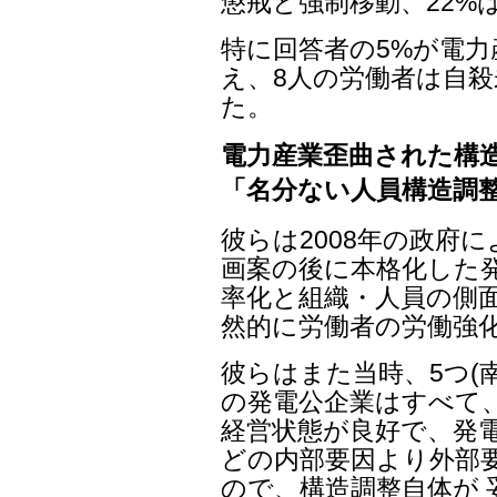
懲戒と強制移動、22%
特に回答者の5%が電
え、8人の労働者は自殺
た。
電力産業歪曲された構
「名分ない人員構造調
彼らは2008年の政府
画案の後に本格化した発
率化と組織・人員の側
然的に労働者の労働強
彼らはまた当時、5つ(
の発電公企業はすべて
経営状態が良好で、発電
どの内部要因より外部
ので、構造調整自体が