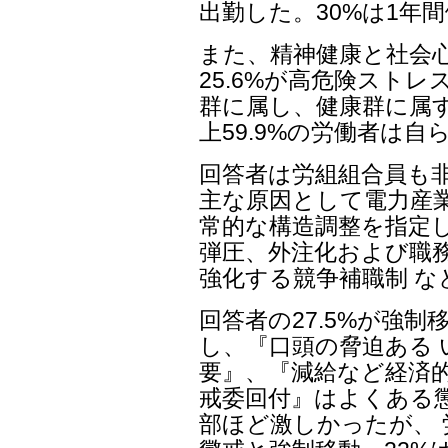
出勤した。30%は1年
また、精神健康と社会
25.6%が高危険ストレ
群に属し、健康群に属す
上59.9%の労働者は
回答者は労組組合員も
主な原因として電力産業
常的な構造調整を指定し
弾圧、外注化および職
強化する競争補職制 
回答者の27.5%が強制
し、『口頭の脅迫ある 
要』、『減給など経済的
戒委回付』はよくある
部ほど激しかったが、 