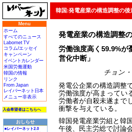
韓国:発電産業の構造調整の後
Menu
ホーム
発電産業の構造調整
すべてのニュース
Labornet TV
労働強度高く59.9%が
コラム/エッセイ
キャンペーン
営化中断」
イベントカレンダー
米国労働運動
チョン・ジェ
韓国の情報
リンク
発電公企業の構造調整
From Japan
レイバーネット日本
労働強度が高まってい
メニュー非表示
労働者が自殺未遂まで
衝撃を与えている。
入会希望者はこちらへ
韓国発電産業労組と韓国
おしらせ
午後、民主労総で討論会
■レイバーネット2.0