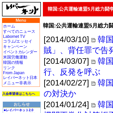
韓国:公共運輸連盟5月総力闘
Menu
韓国:公共運輸連盟5月総力
ホーム
すべてのニュース
Labornet TV
[2014/03/10]
韓国
コラム/エッセイ
キャンペーン
賊」、背任罪で告
イベントカレンダー
米国労働運動
[2014/03/07]
韓
韓国の情報
リンク
行、反発を呼ぶ
From Japan
レイバーネット日本
[2014/02/27]
韓国
メニュー非表示
の対決か
入会希望者はこちらへ
[2014/01/24]
韓
おしらせ
■レイバーネット2.0