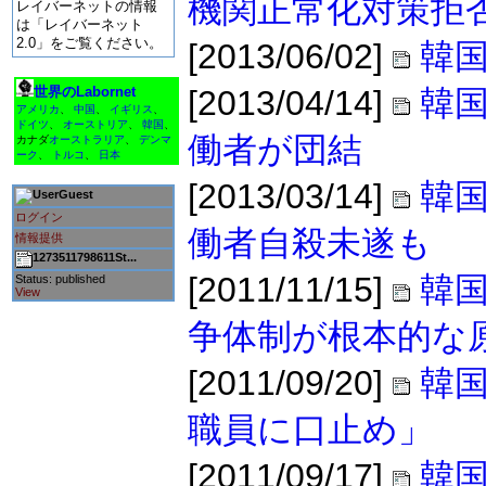
機関正常化対策拒
レイバーネットの情報
は「レイバーネット
2.0」をご覧ください。
[2013/06/02]
韓国
世界のLabornet
[2013/04/14]
韓
アメリカ
、
中国
、
イギリス
、
ドイツ
、
オーストリア
、
韓国
、
働者が団結
カナダ
オーストラリア
、
デンマ
ーク
、
トルコ
、
日本
[2013/03/14]
韓
Guest
ログイン
働者自殺未遂も
情報提供
1273511798611St...
[2011/11/15]
韓国
Status: published
View
争体制が根本的な
[2011/09/20]
韓
職員に口止め」
[2011/09/17]
韓国