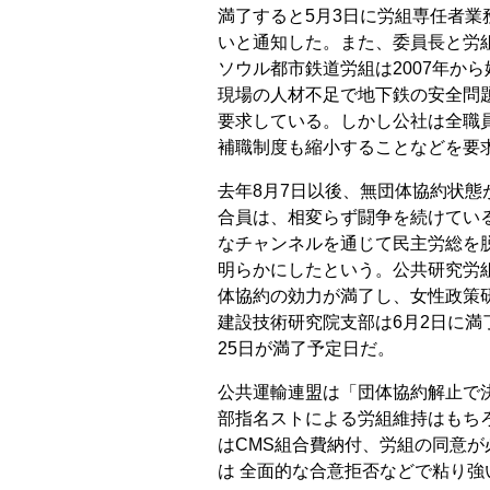
満了すると5月3日に労組専任者
いと通知した。また、委員長と労
ソウル都市鉄道労組は2007年か
現場の人材不足で地下鉄の安全問
要求している。しかし公社は全職
補職制度も縮小することなどを要
去年8月7日以後、無団体協約状
合員は、相変らず闘争を続けてい
なチャンネルを通じて民主労総を
明らかにしたという。公共研究労
体協約の効力が満了し、女性政策
建設技術研究院支部は6月2日に満
25日が満了予定日だ。
公共運輸連盟は「団体協約解止で
部指名ストによる労組維持はもち
はCMS組合費納付、労組の同意
は 全面的な合意拒否などで粘り