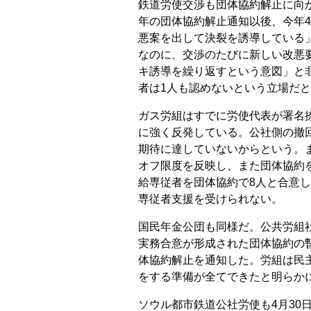
鉄道労使交渉も団体協約解止に向
年の団体協約解止通知以後、今年
悪案を出して決裂を誘導している
なのに、交渉のたびに新しい改悪
キ誘導を繰り返すという意図」と
者は1人も認めないという立場だ
ガス労組はすでに労使代表が署名
に強く反発している。公社側の撤
期待に達していないからという。
オフ限度を反映し、また団体協約
給専従者を団体協約で8人と合意
専従者支援を受けられない。
国民年金公団も同様だ。公共労組
実務合意が形成された団体協約の
体協約解止を通知した。労組は民
をする準備が全てできたと明らか
ソウル都市鉄道公社労使も4月30