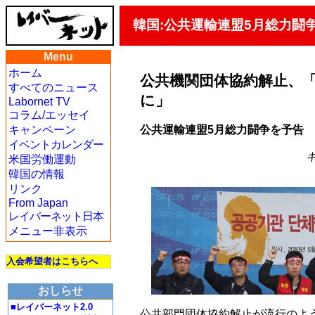
韓国:公共運輸連盟5月総力闘
Menu
ホーム
公共機関団体協約解止、「
すべてのニュース
に」
Labornet TV
コラム/エッセイ
公共運輸連盟5月総力闘争を予告
キャンペーン
イベントカレンダー
キ
米国労働運動
韓国の情報
リンク
From Japan
レイバーネット日本
メニュー非表示
入会希望者はこちらへ
おしらせ
■レイバーネット2.0
公共部門団体協約解止が流行のよ