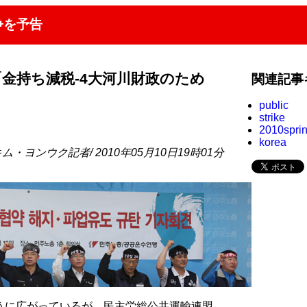
争を予告
金持ち減税-4大河川財政のため
関連記事
public
strike
2010spri
korea
ム・ヨンウク記者/ 2010年05月10日19時01分
うに広がっているが、民主労総公共運輸連盟