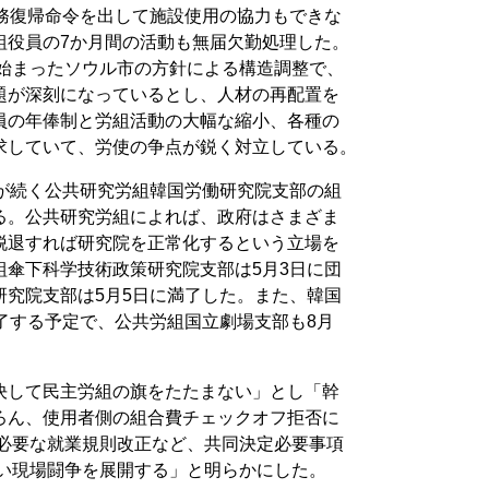
業務復帰命令を出して施設使用の協力もできな
組役員の7か月間の活動も無届欠勤処理した。
ら始まったソウル市の方針による構造調整で、
題が深刻になっているとし、人材の再配置を
員の年俸制と労組活動の大幅な縮小、各種の
求していて、労使の争点が鋭く対立している。
態が続く公共研究労組韓国労働研究院支部の組
る。公共研究労組によれば、政府はさまざま
脱退すれば研究院を正常化するという立場を
組傘下科学技術政策研究院支部は5月3日に団
研究院支部は5月5日に満了した。また、韓国
了する予定で、公共労組国立劇場支部も8月
決して民主労組の旗をたたまない」とし「幹
ろん、使用者側の組合費チェックオフ拒否に
が必要な就業規則改正など、共同決定必要事項
強い現場闘争を展開する」と明らかにした。