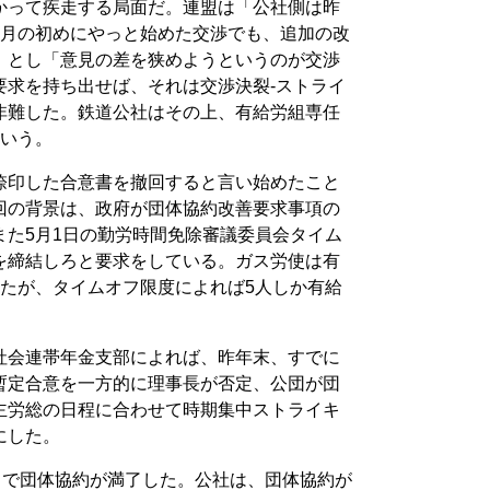
かって疾走する局面だ。連盟は「公社側は昨
4月の初めにやっと始めた交渉でも、追加の改
」とし「意見の差を狭めようというのが交渉
要求を持ち出せば、それは交渉決裂-ストライ
非難した。鉄道公社はその上、有給労組専任
という。
捺印した合意書を撤回すると言い始めたこと
回の背景は、政府が団体協約改善要求事項の
また5月1日の勤労時間免除審議委員会タイム
を締結しろと要求をしている。ガス労使は有
したが、タイムオフ限度によれば5人しか有給
社会連帯年金支部によれば、昨年末、すでに
暫定合意を一方的に理事長が否定、公団が団
主労総の日程に合わせて時期集中ストライキ
にした。
日で団体協約が満了した。公社は、団体協約が