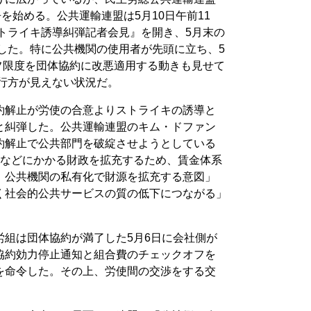
を始める。公共運輸連盟は5月10日午前11
トライキ誘導糾弾記者会見』を開き、5月末の
した。特に公共機関の使用者が先頭に立ち、5
フ限度を団体協約に改悪適用する動きも見せて
は行方が見えない状況だ。
約解止が労使の合意よりストライキの誘導と
と糾弾した。公共運輸連盟のキム・ドファン
約解止で公共部門を破綻させようとしている
川などにかかる財政を拡充するため、賃金体系
、公共機関の私有化で財源を拡充する意図」
く社会的公共サービスの質の低下につながる」
労組は団体協約が満了した5月6日に会社側が
協約効力停止通知と組合費のチェックオフを
を命令した。その上、労使間の交渉をする交