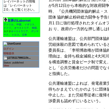
レイバーネットの情報
が5月12日から本格的な対政府闘争
は「レイバーネット
2.0」をご覧ください。
時、 『公共機関団体協約解止・ス
団体 協約解止粉砕総力闘争を予告
世界のLabornet
月1 日に強行処理されたタイムオ
アメリカ
、
中国
、
イギリス
、
ドイツ
、
オーストリア
、
韓国
、
お り、政府の一方的な押し通し
カナダ
オーストラリア
、
デンマ
ーク
、
トルコ
、
日本
公共運輸連盟は、公共部門団体協
Guest
労組抹殺の意図で進められている
ログイン
委員長は、「李明博政権が団体協
情報提供
理由は、金持ち税金減税と4大河
1273511798611St...
を構造調整と賃金ピーク制で変え
Status: published
View
とし「公共労働者だけの問題でな
と指摘した。
公共運輸連盟によれば、発電産業
待ちかまえていたかのように団体
中止した。また労組専従者に復帰
渉委員も認めずにいるという。