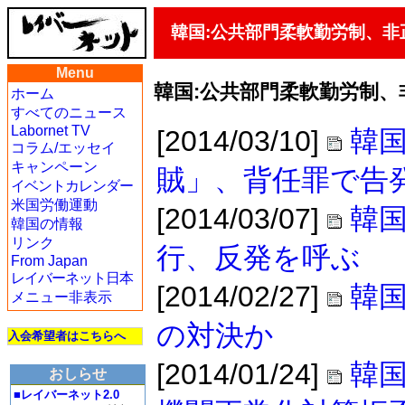
韓国:公共部門柔軟勤労制、非
Menu
韓国:公共部門柔軟勤労制
ホーム
すべてのニュース
Labornet TV
[2014/03/10]
韓国
コラム/エッセイ
キャンペーン
賊」、背任罪で告
イベントカレンダー
米国労働運動
[2014/03/07]
韓
韓国の情報
リンク
行、反発を呼ぶ
From Japan
レイバーネット日本
[2014/02/27]
韓国
メニュー非表示
の対決か
入会希望者はこちらへ
[2014/01/24]
韓
おしらせ
■レイバーネット2.0