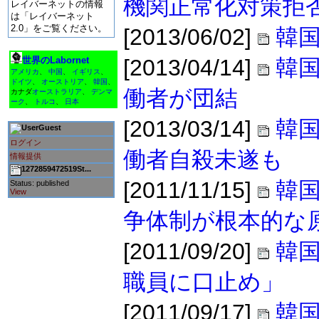
機関正常化対策拒
レイバーネットの情報
は「レイバーネット
2.0」をご覧ください。
[2013/06/02]
韓国
世界のLabornet
[2013/04/14]
韓
アメリカ
、
中国
、
イギリス
、
ドイツ
、
オーストリア
、
韓国
、
働者が団結
カナダ
オーストラリア
、
デンマ
ーク
、
トルコ
、
日本
[2013/03/14]
韓
Guest
ログイン
働者自殺未遂も
情報提供
1272859472519St...
[2011/11/15]
韓国
Status: published
View
争体制が根本的な
[2011/09/20]
韓
職員に口止め」
[2011/09/17]
韓国