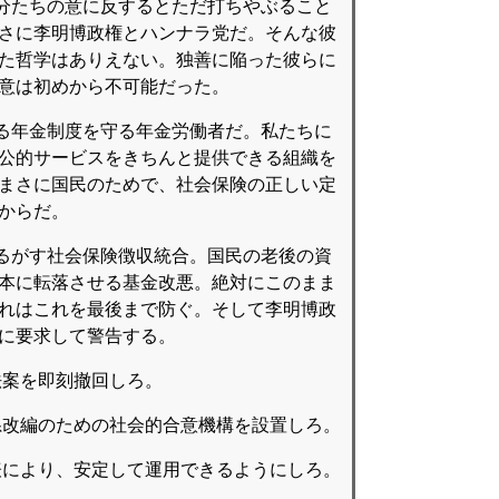
分たちの意に反するとただ打ちやぶること
まさに李明博政権とハンナラ党だ。そんな彼
した哲学はありえない。独善に陥った彼らに
合意は初めから不可能だった。
る年金制度を守る年金労働者だ。私たちに
、公的サービスをきちんと提供できる組織を
がまさに国民のためで、社会保険の正しい定
だからだ。
るがす社会保険徴収統合。国民の老後の資
資本に転落させる基金改悪。絶対にこのまま
われはこれを最後まで防ぐ。そして李明博政
確に要求して警告する。
法案を即刻撤回しろ。
体系改編のための社会的合意機構を設置しろ。
代表により、安定して運用できるようにしろ。