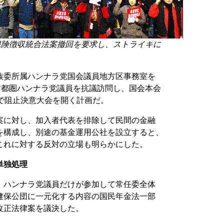
保険徴収統合法案撤回を要求し、ストライキに
族委所属ハンナラ党国会議員地方区事務室を
首都圏ハンナラ党議員を抗議訪問し、国会本会
で阻止決意大会を開く計画だ。
案に対し、加入者代表を排除して民間の金融
を構成し、別途の基金運用公社を設立すると、
これに対する反対の立場も明らかにした。
単独処理
、ハンナラ党議員だけが参加して常任委全体
健保公団に一元化する内容の国民年金法一部
改正法律案を議決した。