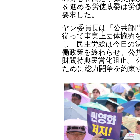
を進める労使政委は労
要求した。
ヤン委員長は「公共部
従って事実上団体協約
し「民主労総は今日の決
働政策を終わらせ、公
財閥特典民営化阻止、 
ために総力闘争を約束