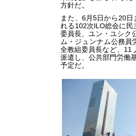
方針だ。
また、6月5日から20
れる102次ILO総会に
委員長、ユン・ユシク公
ム・ジュンナム公務員
全教組委員長など、11 
派遣し、公共部門労働基
予定だ。