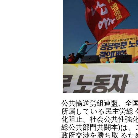
公共輸送労組連盟、全
所属している民主労総 
化阻止、社会公共性強化
総公共部門共闘本)は、
政府交渉を勝ち取 る