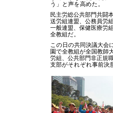
う」と声を高めた。
民主労総公共部門共闘
送労組連盟、公務員労組
一般連盟、保健医療労
全教組だ。
この日の共同決議大会
園で全教組が全国教師大
労組、公共部門非正規
支部がそれぞれ事前決