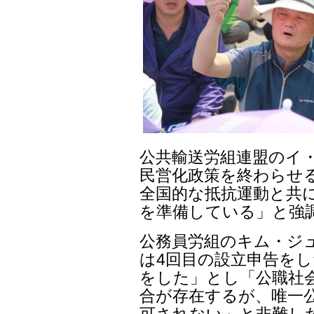
公共輸送労組連盟のイ
民営化政策を終わらせ
全国的な抵抗運動と共
を準備している」と強
公務員労組のキム・ジ
は4回目の設立申告をし
をした」とし「公職社
合が存在するが、唯一