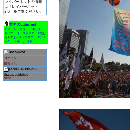
レイバーネットの情報
は「レイバーネット
2.0」をご覧ください。
世界のLabornet
アメリカ
、
中国
、
イギリス
、
ドイツ
、
オーストリア
、
韓国
、
カナダ
オーストラリア
、
デンマ
ーク
、
トルコ
、
日本
Guest
ログイン
情報提供
1370121521490St...
Status: published
View