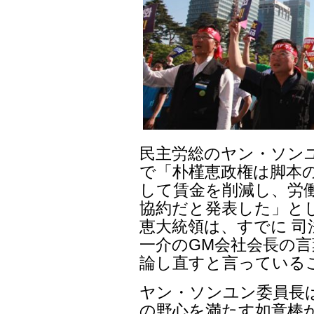
民主労総のヤン・ソン
で「朴槿恵政権は脚本
して賃金を削減し、労
協約だと発表した」と
恵大統領は、すでに 
一介のGM会社会長の言
論し直すと言っている
ヤン・ソンユン委員長
の野心を満たす如意棒か