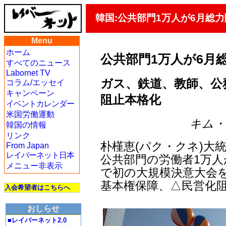
韓国:公共部門1万人が6月総
Menu
ホーム
公共部門1万人が6月
すべてのニュース
Labornet TV
ガス、鉄道、教師、公
コラム/エッセイ
キャンペーン
阻止本格化
イベントカレンダー
米国労働運動
キム・ヨ
韓国の情報
リンク
朴槿恵(パク・クネ)大
From Japan
レイバーネット日本
公共部門の労働者1万人
メニュー非表示
で初の大規模決意大会を
基本権保障、△民営化
入会希望者はこちらへ
おしらせ
■レイバーネット2.0