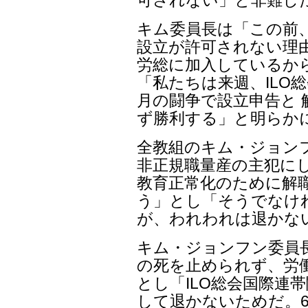
可されない」と非難し
キム委員長は「この前
設立が許可されない理
労総に加入しているか
「私たちは来週、ILO
月の闘争で設立申告と 
ず勝利する」と明らか
全教組のキム・ジョン
非正規職量産の主犯にし
教育正常化のために解
う」とし「そうでなけ
が、われわれは退かな
キム・ジョンフン委員
の死を止められず、労
とし「ILO総会国際連
して退かないためだ。