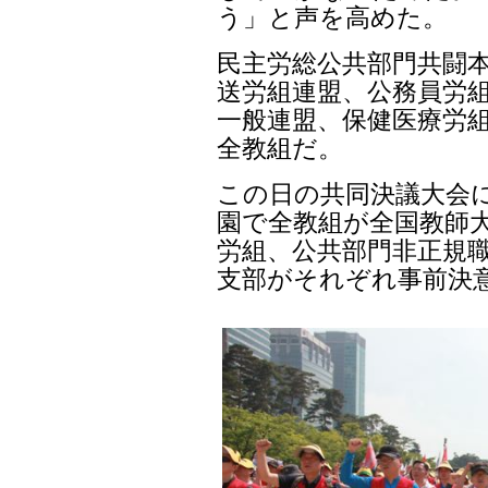
う」と声を高めた。
民主労総公共部門共闘
送労組連盟、公務員労組
一般連盟、保健医療労
全教組だ。
この日の共同決議大会
園で全教組が全国教師大
労組、公共部門非正規
支部がそれぞれ事前決