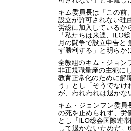
可されない」と非難し
キム委員長は「この前
設立が許可されない理
労総に加入しているか
「私たちは来週、ILO
月の闘争で設立申告と 
ず勝利する」と明らか
全教組のキム・ジョン
非正規職量産の主犯にし
教育正常化のために解
う」とし「そうでなけ
が、われわれは退かな
キム・ジョンフン委員
の死を止められず、労
とし「ILO総会国際連
して退かないためだ。