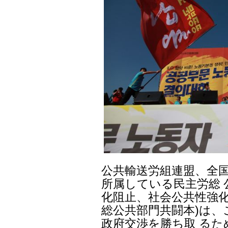
公共輸送労組連盟、全
所属している民主労総 
化阻止、社会公共性強化
総公共部門共闘本)は、
政府交渉を勝ち取 る