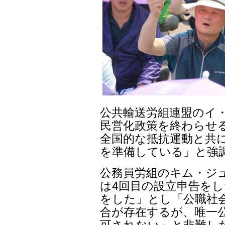
公共輸送労組連盟のイ
民営化政策を終わらせ
全国的な抵抗運動と共
を準備している」と強
公務員労組のキム・ジ
は4回目の設立申告をし
をした」とし「公職社
合が存在するが、唯一