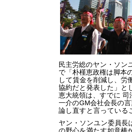
民主労総のヤン・ソン
で「朴槿恵政権は脚本
して賃金を削減し、労
協約だと発表した」と
恵大統領は、すでに 
一介のGM会社会長の言
論し直すと言っている
ヤン・ソンユン委員長
の野心を満たす如意棒か