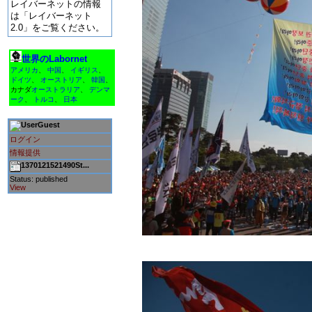
レイバーネットの情報
は「レイバーネット
2.0」をご覧ください。
世界のLabornet
アメリカ
、
中国
、
イギリス
、
ドイツ
、
オーストリア
、
韓国
、
カナダ
オーストラリア
、
デンマ
ーク
、
トルコ
、
日本
Guest
ログイン
情報提供
1370121521490St...
Status: published
View