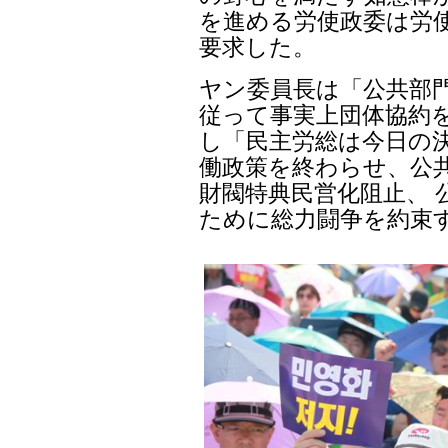
を進める労使政委は労
要求した。
ヤン委員長は「公共部
従って事実上団体協約
し「民主労総は今日の決
働政策を終わらせ、公
財閥特典民営化阻止、 
ために総力闘争を約束