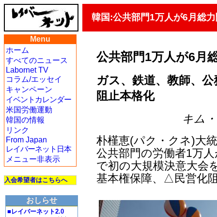
韓国:公共部門1万人が6月総
Menu
ホーム
公共部門1万人が6月
すべてのニュース
Labornet TV
ガス、鉄道、教師、公
コラム/エッセイ
キャンペーン
阻止本格化
イベントカレンダー
米国労働運動
キム・ヨ
韓国の情報
リンク
朴槿恵(パク・クネ)大
From Japan
レイバーネット日本
公共部門の労働者1万人
メニュー非表示
で初の大規模決意大会を
基本権保障、△民営化
入会希望者はこちらへ
おしらせ
■レイバーネット2.0