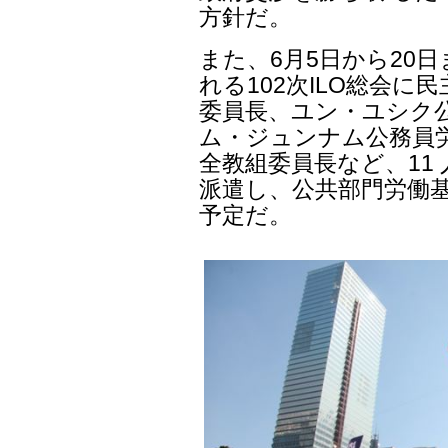
方針だ。
また、6月5日から20
れる102次ILO総会に
委員長、ユン・ユシク公
ム・ジュンナム公務員
全教組委員長など、11 
派遣し、公共部門労働基
予定だ。