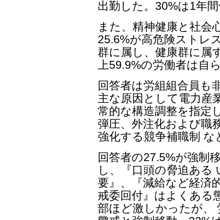
出勤した。30%は1年
また、精神健康と社会
25.6%が高危険ストレ
群に属し、健康群に属す
上59.9%の労働者は
回答者は労組組合員も
主な原因として電力産業
常的な構造調整を指定し
弾圧、外注化および職
強化する競争補職制 
回答者の27.5%が強制
し、『口頭の脅迫ある 
要』、『減給など経済的
戒委回付』はよくある
部ほど激しかったが、 