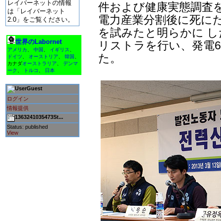
レイバーネットの情報
件および健康実態調査を
は「レイバーネット
電力産業分割後に死に
2.0」をご覧ください。
を試みたと明らかに し
世界のLabornet
リストラを行い、発電6
アメリカ
、
中国
、
イギリス
、
た。
ドイツ
、
オーストリア
、
韓国
、
カナダ
オーストラリア
、
デンマ
ーク
、
トルコ
、
日本
Guest
ログイン
情報提供
1363241035473St...
Status: published
View