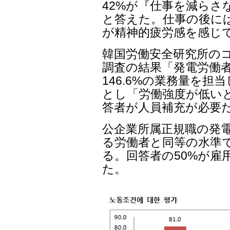
42%が『仕事を減らさ
と答えた。仕事の後には3
が精神的疲労感を感じ
韓国労働安全研究所の
調査の結果「発電労働者
146.6%の業務量を
とし「労働強度が低いと
答者が人員補充が必要
公企業所属正規職の発
る労働者と同等の水準
る。回答者の50%が雇
た。