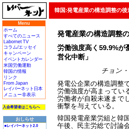
韓国:発電産業の構造調整の後
Menu
ホーム
発電産業の構造調整
すべてのニュース
Labornet TV
労働強度高く59.9%が
コラム/エッセイ
キャンペーン
営化中断」
イベントカレンダー
米国労働運動
チョン・ジェ
韓国の情報
リンク
発電公企業の構造調整
From Japan
レイバーネット日本
労働強度が高まってい
メニュー非表示
労働者が自殺未遂まで
衝撃を与えている。
入会希望者はこちらへ
韓国発電産業労組と韓国
おしらせ
午後、民主労総で討論会
■レイバーネット2.0