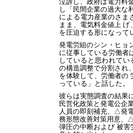
泣訴し、政府は電力料
し「民間企業の過大な利
による電力産業のさま
まま、電気料金値上 げ
を圧迫する形になって
発電労組のシン・ヒョ
に従事している労働者
していると思われている
の構造調整で分割され
を体験して、労働者の 
っている」と話した。
彼らは実態調査の結果
民営化政策と発電公企業
人員の即刻補充、△発電
務形態改善対策用意、
弾圧の中断および 被害