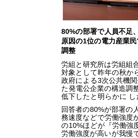
80%の部署で人員不足
原因の1位の電力産業民
調整
労組と研究所は労組組合
対象として昨年の秋から
政府による3次公共機関
た発電公企業の構造調
低下したと明らかに し
回答者の80%が部署の
務速度などで労働強度
の10%ほどが『労働強
労働強度が高いが我慢