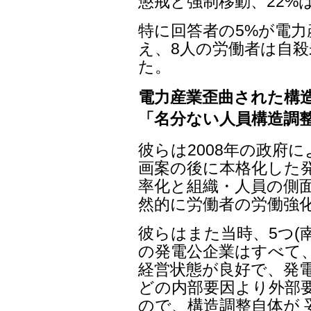
懲戒と強制移動、22%
特に回答者の5%が電
え、8人の労働者は自殺
た。
電力産業歪曲された構
「名分ない人員構造調
彼らは2008年の政府
画案の後に本格化した発
率化と組織・人員の側
然的に労働者の労働強
彼らはまた当時、5つ(
の発電公企業はすべて
経営状態が良好で、発電
どの内部要因より外部
ので、構造調整自体が