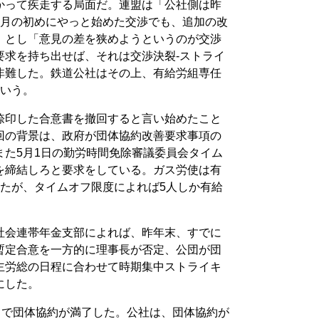
かって疾走する局面だ。連盟は「公社側は昨
4月の初めにやっと始めた交渉でも、追加の改
」とし「意見の差を狭めようというのが交渉
要求を持ち出せば、それは交渉決裂-ストライ
非難した。鉄道公社はその上、有給労組専任
という。
捺印した合意書を撤回すると言い始めたこと
回の背景は、政府が団体協約改善要求事項の
また5月1日の勤労時間免除審議委員会タイム
を締結しろと要求をしている。ガス労使は有
したが、タイムオフ限度によれば5人しか有給
社会連帯年金支部によれば、昨年末、すでに
暫定合意を一方的に理事長が否定、公団が団
主労総の日程に合わせて時期集中ストライキ
にした。
日で団体協約が満了した。公社は、団体協約が