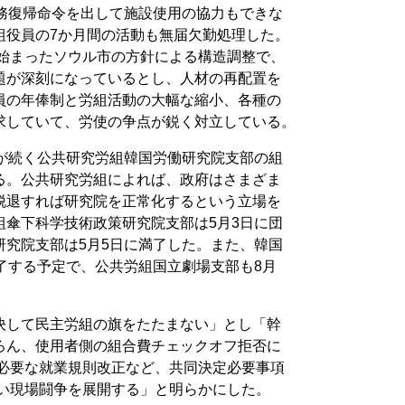
業務復帰命令を出して施設使用の協力もできな
組役員の7か月間の活動も無届欠勤処理した。
ら始まったソウル市の方針による構造調整で、
題が深刻になっているとし、人材の再配置を
員の年俸制と労組活動の大幅な縮小、各種の
求していて、労使の争点が鋭く対立している。
態が続く公共研究労組韓国労働研究院支部の組
る。公共研究労組によれば、政府はさまざま
脱退すれば研究院を正常化するという立場を
組傘下科学技術政策研究院支部は5月3日に団
研究院支部は5月5日に満了した。また、韓国
了する予定で、公共労組国立劇場支部も8月
決して民主労組の旗をたたまない」とし「幹
ろん、使用者側の組合費チェックオフ拒否に
が必要な就業規則改正など、共同決定必要事項
強い現場闘争を展開する」と明らかにした。