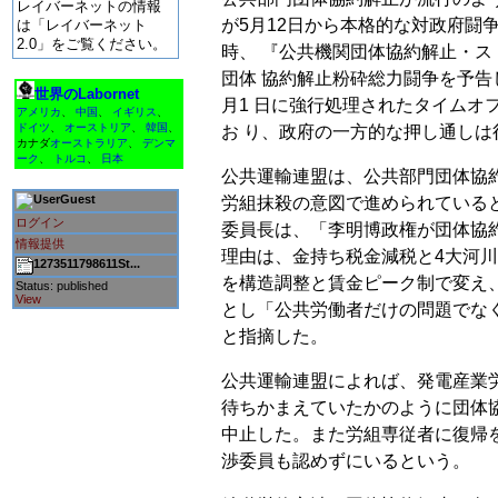
レイバーネットの情報
が5月12日から本格的な対政府闘争
は「レイバーネット
2.0」をご覧ください。
時、 『公共機関団体協約解止・ス
団体 協約解止粉砕総力闘争を予告
世界のLabornet
月1 日に強行処理されたタイムオ
アメリカ
、
中国
、
イギリス
、
ドイツ
、
オーストリア
、
韓国
、
お り、政府の一方的な押し通し
カナダ
オーストラリア
、
デンマ
ーク
、
トルコ
、
日本
公共運輸連盟は、公共部門団体協
Guest
労組抹殺の意図で進められている
ログイン
委員長は、「李明博政権が団体協
情報提供
理由は、金持ち税金減税と4大河
1273511798611St...
を構造調整と賃金ピーク制で変え
Status: published
View
とし「公共労働者だけの問題でな
と指摘した。
公共運輸連盟によれば、発電産業
待ちかまえていたかのように団体
中止した。また労組専従者に復帰
渉委員も認めずにいるという。