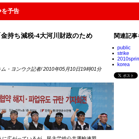
争を予告
金持ち減税-4大河川財政のため
関連記事
public
strike
2010spri
korea
ム・ヨンウク記者/ 2010年05月10日19時01分
うに広がっているが、民主労総公共運輸連盟