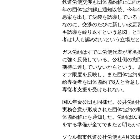
鉄道労使交渉も団体協約解止に向
年の団体協約解止通知以後、今年
悪案を出して決裂を誘導している
なのに、交渉のたびに新しい改悪
キ誘導を繰り返すという意図」と
者は1人も認めないという立場だ
ガス労組はすでに労使代表が署名
に強く反発している。公社側の撤
期待に達していないからという。
オフ限度を反映し、また団体協約
給専従者を団体協約で8人と合意
専従者支援を受けられない。
国民年金公団も同様だ。公共労組
実務合意が形成された団体協約の
体協約解止を通知した。労組は民
をする準備が全てできたと明らか
ソウル都市鉄道公社労使も4月30