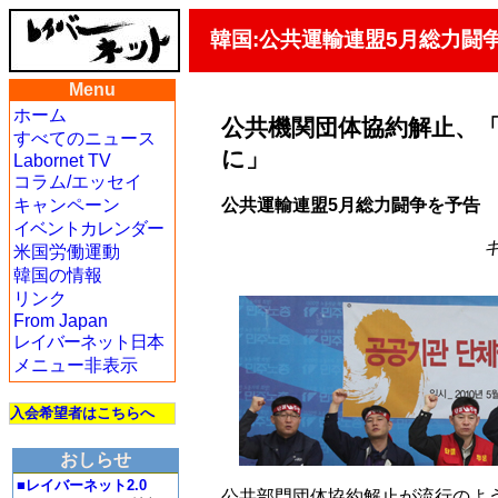
韓国:公共運輸連盟5月総力闘
Menu
ホーム
公共機関団体協約解止、「
すべてのニュース
に」
Labornet TV
コラム/エッセイ
公共運輸連盟5月総力闘争を予告
キャンペーン
イベントカレンダー
キ
米国労働運動
韓国の情報
リンク
From Japan
レイバーネット日本
メニュー非表示
入会希望者はこちらへ
おしらせ
■レイバーネット2.0
公共部門団体協約解止が流行のよ