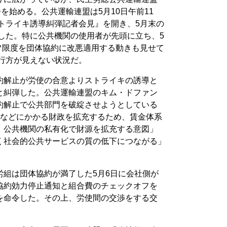
を始める。公共運輸連盟は5月10日午前11
トライキ誘導糾弾記者会見』を開き、5月末の
した。特に公共機関の使用者が先頭に立ち、5
フ限度を団体協約に改悪適用する動きも見せて
は行方が見えない状況だ。
約解止が労使の合意よりストライキの誘導と
と糾弾した。公共運輸連盟のキム・ドファン
約解止で公共部門を破綻させようとしている
川などにかかる財政を拡充するため、賃金体系
、公共機関の私有化で財源を拡充する意図」
く社会的公共サービスの質の低下につながる」
労組は団体協約が満了した5月6日に会社側が
協約効力停止通知と組合費のチェックオフを
を命令した。その上、労使間の交渉をする交