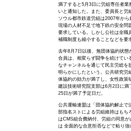
満了すると5月3日に労組専任者
いと通知した。また、委員長と労
ソウル都市鉄道労組は2007年か
現場の人材不足で地下鉄の安全問
要求している。しかし公社は全職
補職制度も縮小することなどを要
去年8月7日以後、無団体協約状
合員は、相変らず闘争を続けてい
なチャンネルを通じて民主労総を
明らかにしたという。公共研究労
体協約の効力が満了し、女性政策
建設技術研究院支部は6月2日に満
25日が満了予定日だ。
公共運輸連盟は「団体協約解止で
部指名ストによる労組維持はもち
はCMS組合費納付、労組の同意
は 全面的な合意拒否などで粘り