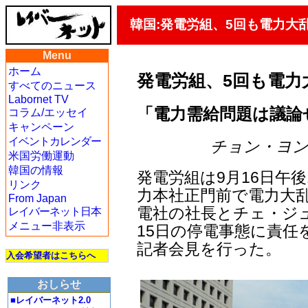
韓国:発電労組、5回も電力大
Menu
ホーム
発電労組、5回も電力
すべてのニュース
Labornet TV
「電力需給問題は議論
コラム/エッセイ
キャンペーン
イベントカレンダー
チョン・ヨンギル
米国労働運動
韓国の情報
発電労組は9月16日午
リンク
力本社正門前で電力大乱
From Japan
電社の社長とチェ・ジ
レイバーネット日本
メニュー非表示
15日の停電事態に責
記者会見を行った。
入会希望者はこちらへ
おしらせ
■レイバーネット2.0