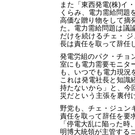
また「東西発電(株)イ
くらみ、電力需給問題
高価な贈り物をして摘
た。電力需給問題は議
だけを続けるチェ・ ジ
長は責任を取って辞任
発電労組のパク・チョ
室にも電力需要モニタ
も、いつでも電力現況
これは発電社長と知識
持たないから」と、今
災だという主張を裏付
野党も、チェ・ジュン
責任を取って辞任を要
「停電大乱に陥った時
明博大統領が主管する