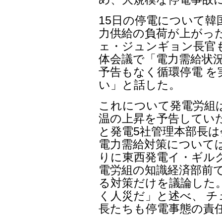
15日の停電について韓
力供給の負荷が上がっ
ェ・ジュンギョン長官も
体会議で「電力需給状
予告もなく循環停電 
い」と話した。
これについて発電労組は
温の上昇を予告していた
と発電5社管理本部長は
電力需給対策について
りに東西発電イ・ギル
電労組の知識経済部前
る対策だけを議論した
く人災だ」と述べ、 
長たちも停電事態の責