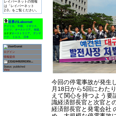
レイバーネットの情報
は「レイバーネット
2.0」をご覧ください。
世界のLabornet
アメリカ
、
中国
、
イギリス
、
ドイツ
、
オーストリア
、
韓国
、
カナダ
オーストラリア
、
デンマ
ーク
、
トルコ
、
日本
Guest
ログイン
情報提供
1316244920919St...
Status: published
View
今回の停電事故が発生
月18日から5回にわた
えて関心を持つよう要
識経済部長官と次官と
経済部長官と発電会社
め、大規模な停電事故