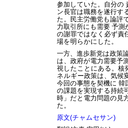
参加していた。自分の
ン長官は職務を遂行す
た。民主労働党も論評
力取引所にも需要 予
の謝罪ではなく必ず責
場を明らかにした。
一方、進歩新党は政策
は、政府が電力需要予測
視したことにある。核
ネルギー政策は、気候
今回の事態を契機に 韓
の課題を実現する持続
時」だと電力問題の見
た。
原文(チャムセサン)