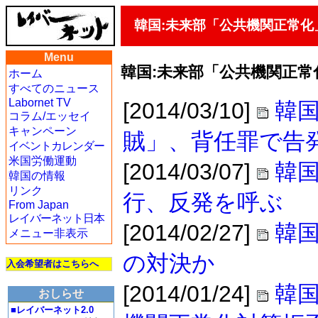
韓国:未来部「公共機関正常化
Menu
韓国:未来部「公共機関正
ホーム
すべてのニュース
Labornet TV
[2014/03/10]
韓国
コラム/エッセイ
キャンペーン
賊」、背任罪で告
イベントカレンダー
米国労働運動
[2014/03/07]
韓
韓国の情報
リンク
行、反発を呼ぶ
From Japan
レイバーネット日本
[2014/02/27]
韓国
メニュー非表示
の対決か
入会希望者はこちらへ
[2014/01/24]
韓
おしらせ
■レイバーネット2.0