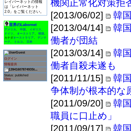
機関正常化対策拒
レイバーネットの情報
は「レイバーネット
2.0」をご覧ください。
[2013/06/02]
韓国
世界のLabornet
[2013/04/14]
韓
アメリカ
、
中国
、
イギリス
、
ドイツ
、
オーストリア
、
韓国
、
働者が団結
カナダ
オーストラリア
、
デンマ
ーク
、
トルコ
、
日本
[2013/03/14]
韓
Guest
ログイン
働者自殺未遂も
情報提供
1394160787493St...
[2011/11/15]
韓国
Status: published
View
争体制が根本的な
[2011/09/20]
韓
職員に口止め」
[2011/09/17]
韓国