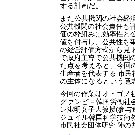
する計画だ。
また公共機関の社会経
公共機関の社会責任も評
価の枠組みは効率性と公
値を付与し、公共性を
の経営評価方式から見
で政府主導で公共機関
た点を考えると、今回
生産者を代表する 市民
の主体になるという意
今回の作業はオ・ゴノ
グァンピョ韓国労働社
ン淑明女子大教授(参与
ジュイル韓国科学技術教
市民社会団体研究 陣の