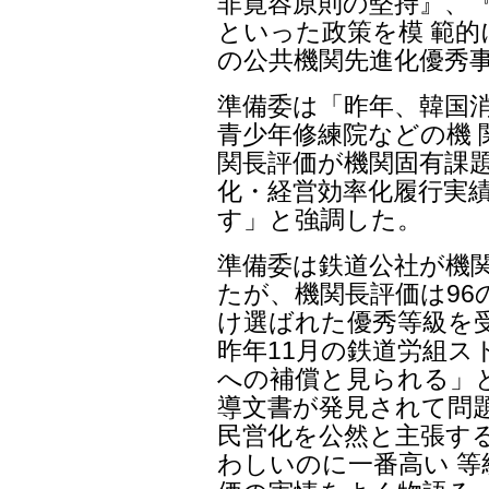
非寛容原則の堅持』、
といった政策を模 範的
の公共機関先進化優秀
準備委は「昨年、韓国
青少年修練院などの機 
関長評価が機関固有課題
化・経営効率化履行実
す」と強調した。
準備委は鉄道公社が機
たが、機関長評価は96
け選ばれた優秀等級を
昨年11月の鉄道労組
への補償と見られる」
導文書が発見されて問
民営化を公然と主張す
わしいのに一番高い 