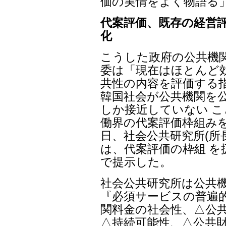
価の実情をよく物語る
代案評価、既存の経営
化
こうした政府の公共機
委は「現在はほとんど
共性の内容を評価する
韓国社会が公共機関を
しか接近していない 
働界の代案評価枠組みを
日、社会公共研究所(所
は、代案評価の枠組 を
で提示した。
社会公共研究所は公共
『必須サービスの普遍的
関料金の社会性、△公共
△持続可能性、△公共