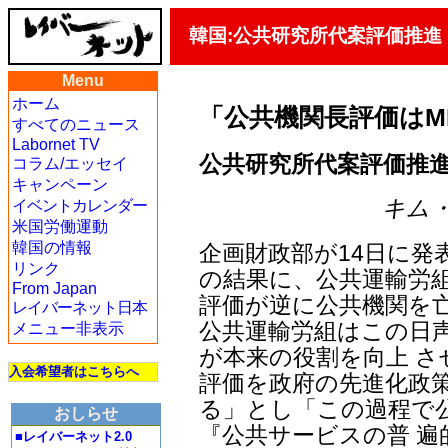
韓国:公共研究所代案評価推進
Menu
ホーム
「公共機関長評価はM
すべてのニュース
Labornet TV
公共研究所代案評価推進
コラム/エッセイ
キャンペーン
キム・ヨ
イベントカレンダー
米国労働運動
韓国の情報
企画財政部が14日に発
リンク
の結果に、公共運輸労組
From Japan
評価が逆に公共機関を
レイバーネット日本
公共運輸労組はこの日
メニュー非表示
が本来の役割を向上 
入会希望者はこちらへ
評価を政府の先進化政
る」とし「この過程で
おしらせ
『公共サービスの普 
■レイバーネット2.0