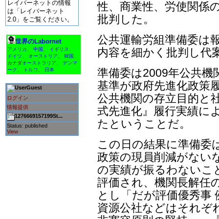
レイバーネットの情報
性、商業性、労使関係の
は「レイバーネット
批判した。
2.0」をご覧ください。
公共運輸労組準備委は
世界のLabornet
内容を細かく批判し代案
アメリカ
、
中国
、
イギリス
、
ドイツ
、
オーストリア
、
韓国
、
カナダ
オーストラリア
、
デンマ
準備委は2009年公共
ーク
、
トルコ
、
日本
基準が政府先進化政策
Guest
公共機関の存立目的と社
ログイン
情報提供
式先進化』履行実績に
1276669157199St...
たということだ。
Status: published
View
この日の結果に準備委
政策の現員削減がないな
の実績が振るわないこ
評価され、機関長解任
とし「だが評価優秀事 
資源公社などはそれぞ