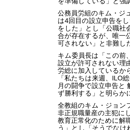
を進める労使政委は労
要求した。
ヤン委員長は「公共部
従って事実上団体協約
し「民主労総は今日の決
働政策を終わらせ、公
財閥特典民営化阻止、 
ために総力闘争を約束