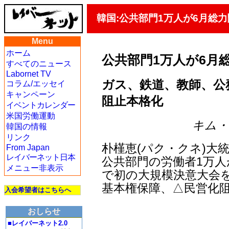
韓国:公共部門1万人が6月総
Menu
ホーム
公共部門1万人が6月
すべてのニュース
Labornet TV
ガス、鉄道、教師、公
コラム/エッセイ
キャンペーン
阻止本格化
イベントカレンダー
米国労働運動
キム・ヨ
韓国の情報
リンク
朴槿恵(パク・クネ)大
From Japan
レイバーネット日本
公共部門の労働者1万人
メニュー非表示
で初の大規模決意大会を
基本権保障、△民営化
入会希望者はこちらへ
おしらせ
■レイバーネット2.0