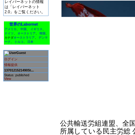
レイバーネットの情報
は「レイバーネット
2.0」をご覧ください。
世界のLabornet
アメリカ
、
中国
、
イギリス
、
ドイツ
、
オーストリア
、
韓国
、
カナダ
オーストラリア
、
デンマ
ーク
、
トルコ
、
日本
Guest
ログイン
情報提供
1370121521490St...
Status: published
View