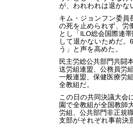
公共輸送労組連盟のイ
民営化政策を終わらせ
全国的な抵抗運動と共
を準備している」と強
公務員労組のキム・ジ
は4回目の設立申告をし
をした」とし「公職社
合が存在するが、唯一