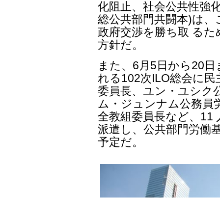
公共輸送労組連盟、全
所属している民主労総 
化阻止、社会公共性強化
総公共部門共闘本)は、
政府交渉を勝ち取 る