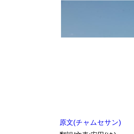
う」と声を高めた。
民主労総公共部門共闘
送労組連盟、公務員労組
一般連盟、保健医療労
全教組だ。
この日の共同決議大会
園で全教組が全国教師大
労組、公共部門非正規
支部がそれぞれ事前決