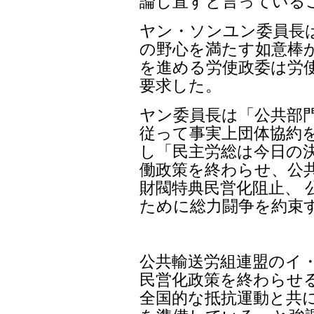
民主労総のヤン・ソン
で「朴槿恵政権は脚本
して賃金を削減し、労
協約だと発表した」と
恵大統領は、すでに 
一介のGM会社会長の言
論し直すと言っている
ヤン・ソンユン委員長
の野心を満たす如意棒か