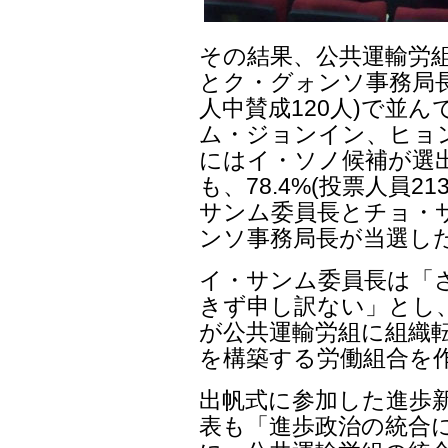
その結果、公共運輸労
とク・グォンソ事務局長 
人中賛成120人)で並
ム・ジョンイン、ヒョ
にはイ・ソノ候補が選
も、78.4%(投票人員2
サンム委員長とチョ・
ンソ事務局長が当選し
イ・サンム委員長は「
きず申し訳ない」とし
が公共運輸労組に組織
を構築する労働組合を
出帆式に参加した進歩新
表も「進歩政治の統合