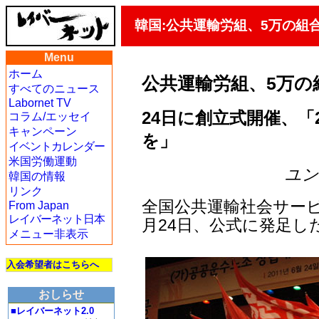
韓国:公共運輸労組、5万の組
Menu
ホーム
公共運輸労組、5万の
すべてのニュース
Labornet TV
24日に創立式開催、「
コラム/エッセイ
キャンペーン
を」
イベントカレンダー
米国労働運動
ユン・
韓国の情報
リンク
全国公共運輸社会サービ
From Japan
レイバーネット日本
月24日、公式に発足し
メニュー非表示
入会希望者はこちらへ
おしらせ
■レイバーネット2.0