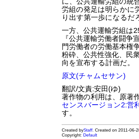
に、公共運輸労組の統
労組の発足は明らかに
り出す第一歩になるだ
一方、公共運輸労組は2
『公共運輸労働者闘争宣
門労働者の労働基本権争
粉砕、公共性強化、民
向を宣布する計画だ。
原文(チャムセサン)
翻訳/文責:安田(ゆ)
著作物の利用は、原著
センスバージョン2:営
す。
Created by
Staff
. Created on 2011-06-2
Copyright:
Default