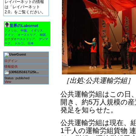
レイバーネットの情報
は「レイバーネット
2.0」をご覧ください。
世界のLabornet
アメリカ
、
中国
、
イギリス
、
ドイツ
、
オーストリア
、
韓国
、
カナダ
オーストラリア
、
デンマ
ーク
、
トルコ
、
日本
Guest
ログイン
情報提供
1309225161712St...
Status: published
［出処:公共運輸労組］
View
公共運輸労組はこの日
開き、約5万人規模の産
発足を知らせた。
公共運輸労組は現在、組
1千人の運輸労組貨物 