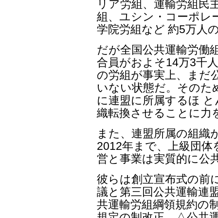
リア労組、運輸労組民主
組、ユシン・コーポレ
学院労組など 約5万人
だが全国公共運輸労働組
合員がおよそ14万3千人
の労組が事実上、まだ
いない状態だ。そのため
に連盟に所属するほ 
織転換させることに力
また、連盟所属の組織
2012年まで、上級団
営と事業は実質的に公
彼らは創立宣布式の前
議と第三回公共運輸連盟
共運輸労組綱領規約の制
規定の制改正、△公共