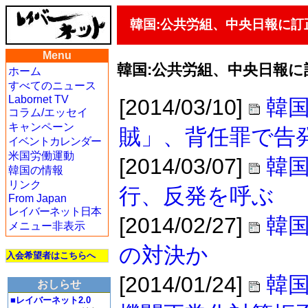
韓国:公共労組、中央日報に訂
Menu
韓国:公共労組、中央日報に
ホーム
すべてのニュース
Labornet TV
[2014/03/10]
韓国
コラム/エッセイ
キャンペーン
賊」、背任罪で告
イベントカレンダー
米国労働運動
[2014/03/07]
韓
韓国の情報
リンク
行、反発を呼ぶ
From Japan
レイバーネット日本
[2014/02/27]
韓国
メニュー非表示
の対決か
入会希望者はこちらへ
[2014/01/24]
韓
おしらせ
■レイバーネット2.0