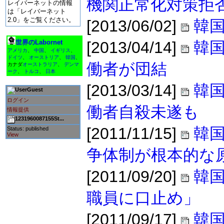
機関正常化対策拒
レイバーネットの情報
は「レイバーネット
2.0」をご覧ください。
[2013/06/02]
韓国
世界のLabornet
[2013/04/14]
韓
アメリカ
、
中国
、
イギリス
、
ドイツ
、
オーストリア
、
韓国
、
働者が団結
カナダ
オーストラリア
、
デンマ
ーク
、
トルコ
、
日本
[2013/03/14]
韓
Guest
ログイン
働者自殺未遂も
情報提供
1231960087155St...
[2011/11/15]
韓国
Status: published
View
争体制が根本的な
[2011/09/20]
韓
職員に口止め」
[2011/09/17]
韓国