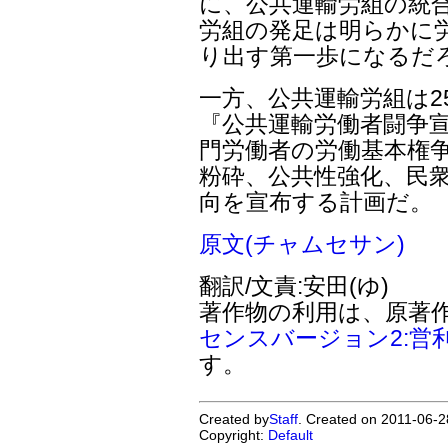
に、公共運輸労組の統
労組の発足は明らかに
り出す第一歩になるだ
一方、公共運輸労組は2
『公共運輸労働者闘争宣
門労働者の労働基本権争
粉砕、公共性強化、民
向を宣布する計画だ。
原文(チャムセサン)
翻訳/文責:安田(ゆ)
著作物の利用は、原著
センスバージョン2:営
す。
Created by
Staff
. Created on 2011-06-2
Copyright:
Default