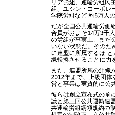
リア労組、運輸労組民主
組、ユシン・コーポレ
学院労組など 約5万人
だが全国公共運輸労働組
合員がおよそ14万3千人
の労組が事実上、まだ
いない状態だ。そのため
に連盟に所属するほ 
織転換させることに力
また、連盟所属の組織
2012年まで、上級団
営と事業は実質的に公
彼らは創立宣布式の前
議と第三回公共運輸連盟
共運輸労組綱領規約の制
規定の制改正、△公共