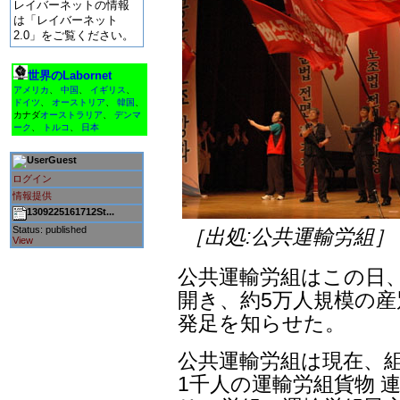
レイバーネットの情報
は「レイバーネット
2.0」をご覧ください。
世界のLabornet
アメリカ
、
中国
、
イギリス
、
ドイツ
、
オーストリア
、
韓国
、
カナダ
オーストラリア
、
デンマ
ーク
、
トルコ
、
日本
Guest
ログイン
情報提供
1309225161712St...
Status: published
［出処:公共運輸労組］
View
公共運輸労組はこの日
開き、約5万人規模の産
発足を知らせた。
公共運輸労組は現在、組
1千人の運輸労組貨物 