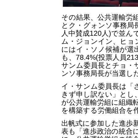
その結果、公共運輸労
とク・グォンソ事務局長 
人中賛成120人)で並
ム・ジョンイン、ヒョ
にはイ・ソノ候補が選
も、78.4%(投票人員2
サンム委員長とチョ・
ンソ事務局長が当選し
イ・サンム委員長は「
きず申し訳ない」とし
が公共運輸労組に組織
を構築する労働組合を
出帆式に参加した進歩新
表も「進歩政治の統合