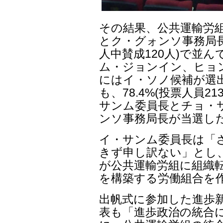
その結果、公共運輸労
とク・グォンソ事務局長 
人中賛成120人)で並
ム・ジョンイン、ヒョ
にはイ・ソノ候補が選
も、78.4%(投票人員2
サンム委員長とチョ・
ンソ事務局長が当選し
イ・サンム委員長は「
きず申し訳ない」とし
が公共運輸労組に組織
を構築する労働組合を
出帆式に参加した進歩新
表も「進歩政治の統合