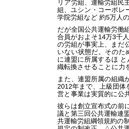
リア労組、運輸労組民主
組、ユシン・コーポレ
学院労組など 約5万人
だが全国公共運輸労働組
合員がおよそ14万3千人
の労組が事実上、まだ
いない状態だ。そのため
に連盟に所属するほ 
織転換させることに力
また、連盟所属の組織
2012年まで、上級団
営と事業は実質的に公
彼らは創立宣布式の前
議と第三回公共運輸連盟
共運輸労組綱領規約の制
規定の制改正、△公共