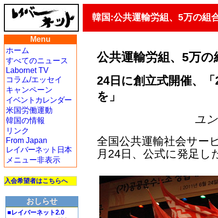
韓国:公共運輸労組、5万の組
Menu
ホーム
公共運輸労組、5万の
すべてのニュース
Labornet TV
24日に創立式開催、「
コラム/エッセイ
キャンペーン
を」
イベントカレンダー
米国労働運動
ユン・
韓国の情報
リンク
全国公共運輸社会サービ
From Japan
レイバーネット日本
月24日、公式に発足し
メニュー非表示
入会希望者はこちらへ
おしらせ
■レイバーネット2.0