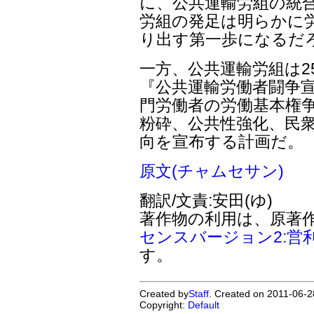
に、公共運輸労組の統
労組の発足は明らかに
り出す第一歩になるだ
一方、公共運輸労組は2
『公共運輸労働者闘争宣
門労働者の労働基本権争
粉砕、公共性強化、民
向を宣布する計画だ。
原文(チャムセサン)
翻訳/文責:安田(ゆ)
著作物の利用は、原著
センスバージョン2:営
す。
Created by
Staff
. Created on 2011-06-2
Copyright:
Default