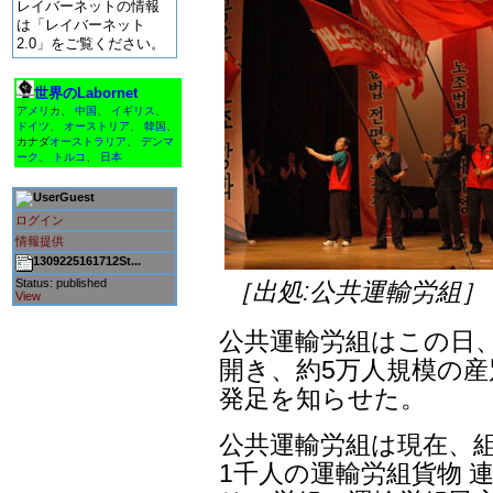
レイバーネットの情報
は「レイバーネット
2.0」をご覧ください。
世界のLabornet
アメリカ
、
中国
、
イギリス
、
ドイツ
、
オーストリア
、
韓国
、
カナダ
オーストラリア
、
デンマ
ーク
、
トルコ
、
日本
Guest
ログイン
情報提供
1309225161712St...
Status: published
［出処:公共運輸労組］
View
公共運輸労組はこの日
開き、約5万人規模の産
発足を知らせた。
公共運輸労組は現在、組
1千人の運輸労組貨物 