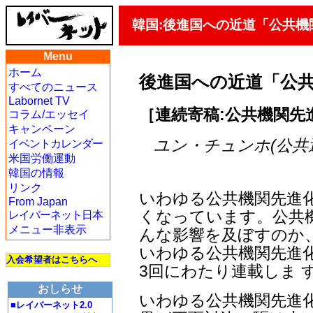
韓国:後進国への近道「公共機
Menu
ホーム
後進国への近道「公
すべてのニュース
Labornet TV
［連続寄稿:公共機関先進
コラム/エッセイ
キャンペーン
ユン・チュンホ(公共運輸
イベントカレンダー
米国労働運動
韓国の情報
リンク
いわゆる公共機関先進
From Japan
くなっています。公共
レイバーネット日本
メニュー非表示
んな影響を及ぼすのか
いわゆる公共機関先進
入会希望者はこちらへ
3回にわたり連載しま 
おしらせ
いわゆる公共機関先進
■レイバーネット2.0