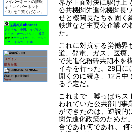
界が正面対決に駆け上 
レイバーネットの情報
は「レイバーネット
公共機関先進化機関長
2.0」をご覧ください。
せと機関長たちを固く
鉄道など主要公企業 の
世界のLabornet
アメリカ
、
中国
、
イギリス
、
た。
ドイツ
、
オーストリア
、
韓国
、
カナダ
オーストラリア
、
デンマ
ーク
、
トルコ
、
日本
これに対抗する労働界
道、発電、ガス、医療、
Guest
で先進化粉砕共闘本を構
ログイン
情報提供
イキを行った。28日に
1259519518479St...
開くのに続き、12月中
Status: published
View
る予定だ。
これまで「嘘っぱちス
われていた公共部門事
ができたのは、逆説的
関先進化政策のためだ
合であれ何であれ、 