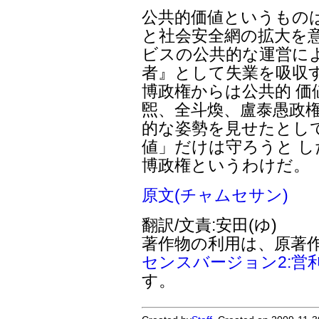
公共的価値というもの
と社会安全網の拡大を意
ビスの公共的な運営に
者』として失業を吸収
博政権からは公共的 
煕、全斗煥、盧泰愚政権
的な姿勢を見せたとし
値」だけは守ろうと 
博政権というわけだ。
原文(チャムセサン)
翻訳/文責:安田(ゆ)
著作物の利用は、原著
センスバージョン2:営
す。