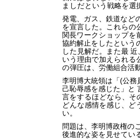
ましだという戦略を選
発電、ガス、鉄道など
を宣言した。これらの公
関長ワークショップを
協約解止をしたという
した見解だ。また最 近
いう理由で加えられる
の弾圧は、労働組合活
李明博大統領は「(公務
己恥辱感を感じた」と
言をするほどなら、そ
どんな感情を感じ、ど
い。
問題は、李明博政権の
後進的な姿を見せてい