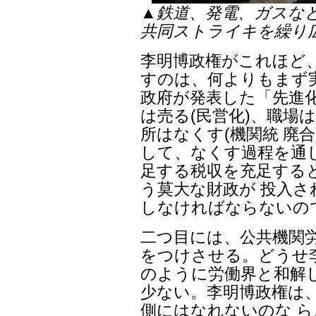
▲鉄道、発電、ガスな
共同ストライキを繰り
李明博政権がこれほど
すのは、何よりもまず
政府が発表した「先進
は売る(民営化)、職場
所はなくす(機関統 廃
して、なくす過程を通
足する税収を充足する
う莫大な財政が 投入さ
しなければならないの
二つ目には、公共機関
をつけさせる。どうせ
のように労働界と和解
少ない。李明博政権は
側にはなれないのな 