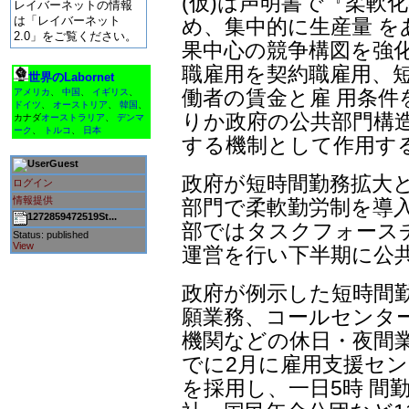
(仮)は声明書で『柔軟
レイバーネットの情報
は「レイバーネット
め、集中的に生産量 
2.0」をご覧ください。
果中心の競争構図を強
職雇用を契約職雇用、
世界のLabornet
働者の賃金と雇 用条
アメリカ
、
中国
、
イギリス
、
ドイツ
、
オーストリア
、
韓国
、
りか政府の公共部門構
カナダ
オーストラリア
、
デンマ
ーク
、
トルコ
、
日本
する機制として作用す
Guest
政府が短時間勤務拡大
ログイン
情報提供
部門で柔軟勤労制を導入
1272859472519St...
部ではタスクフォースチ
Status: published
View
運営を行い下半期に公
政府が例示した短時間
願業務、コールセンタ
機関などの休日・夜間業
でに2月に雇用支援セン
を採用し、一日5時 間