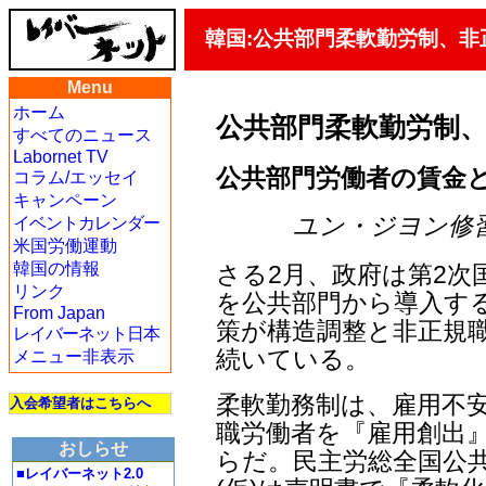
韓国:公共部門柔軟勤労制、非
Menu
ホーム
公共部門柔軟勤労制
すべてのニュース
Labornet TV
公共部門労働者の賃金
コラム/エッセイ
キャンペーン
ユン・ジヨン修習記
イベントカレンダー
米国労働運動
韓国の情報
さる2月、政府は第2次
リンク
を公共部門から導入す
From Japan
策が構造調整と非正規
レイバーネット日本
続いている。
メニュー非表示
柔軟勤務制は、雇用不
入会希望者はこちらへ
職労働者を『雇用創出
おしらせ
らだ。民主労総全国公共
■レイバーネット2.0