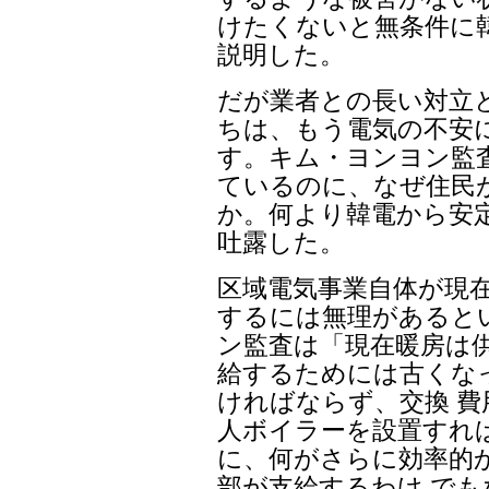
けたくないと無条件に
説明した。
だが業者との長い対立
ちは、もう電気の不安
す。キム・ヨンヨン監
ているのに、なぜ住民
か。何より韓電から安
吐露した。
区域電気事業自体が現
するには無理があると
ン監査は「現在暖房は
給するためには古くな
ければならず、交換 費
人ボイラーを設置すれば
に、何がさらに効率的
部が支給するわけ で