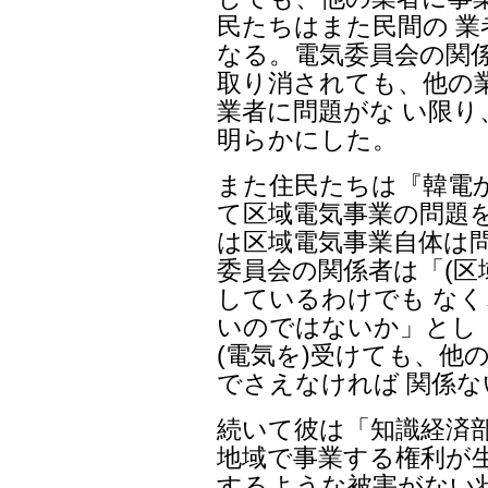
民たちはまた民間の 
なる。電気委員会の関
取り消されても、他の
業者に問題がな い限
明らかにした。
また住民たちは『韓電
て区域電気事業の問題
は区域電気事業自体は
委員会の関係者は「(区
しているわけでも な
いのではないか」とし
(電気を)受けても、他
でさえなければ 関係
続いて彼は「知識経済
地域で事業する権利が
するような被害がない状