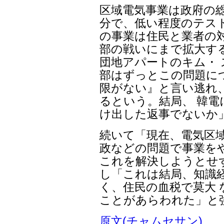
区域電気事業は政府の
分で、低い程度のテス
の事業は住民と業者の
部の戦いにまで拡大す
団地アパートのキム・
部はずっとこの問題に
限がない』と言い逃れ
るという。結局、 韓
け出した返事でないか
続いて「現在、電気区域
政などの問題で事業を
これを解決しようとせ
し「これは結局、知識
く、住民の血税で莫大
ことがあらわれた」と
原文(チャムセサン)