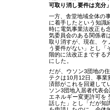
可取り消し要件は充分
一方、舎堂地域全体の
に着手したという知識
時に電気事業法改正も念
気委員会のある関係者
取り消すが、現在、 
う要件がない」とし「
階的に法改正までする
にした。
だが、ウソン3団地の
テクは10月12日、事
済部がこれを回避して
ソン3団地入居者代表
エネルギー変更許可を
話した」とし「だが知
を申請したのに、全体