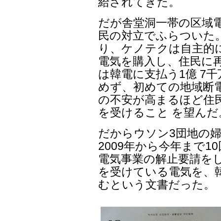
給されてきた。
だが舎堂洞一帯の区域
民の対立でふらついた
り、ケノテクは自主的
電気を購入し、住民に
は韓電に支払う1億 7
めず、初めての地域断
の不安が高まるほど住
を受けること を望んだ
だからウソン3団地の
2009年から今年まで1
電気事業の解止要請を
を受けている電気を、
むという文書だった。