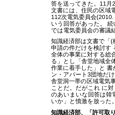
答を送ってきた。11月
文書には、住民の区域電
112次電気委員会(2010
いう回答があった。 続
では電気委員会の審議
知識経済部は文書で「(
申請の件だけを検討す 
全体の事業に対する総
る」とし「舎堂地域全
作業に着手した」と 
ン・アパート3団地だけ
舎堂洞一帯の区域電気
ことだ。だがこれ に
のあいまいな回答は韓
いか」と憤激を放った
知識経済部、「許可取り