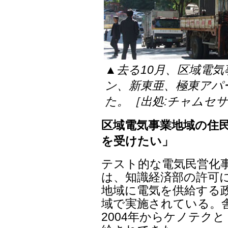
▲去る10月、区域電気
ン、新東亜、極東アパ
た。［出処:チャムセ
区域電気事業地域の住
を受けたい」
テスト的な電気民営化
は、知識経済部の許可
地域に電気を供給する政策
域で実施されている。
2004年からケノテク