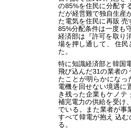
の85%を住民に分配す
だが経営難で独自生産
た電気を住民に再販 
85%分配条件は一度も
経済部は『許可を取り
場を押し通して、 住民
た。
特に知識経済部と韓国
飛び込んだ31の業者の
たことが明らかになっ
電機を回せない境遇に
き残った企業もケノテ
補完電力の供給を受け
でいる。また業者が事
すべて韓電が抱え 込
る。