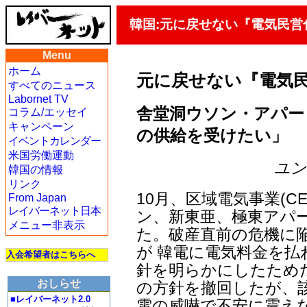
韓国:元に戻せない『電気民営
Menu
ホーム
元に戻せない『電気
すべてのニュース
Labornet TV
舎堂洞ウソン・アパー
コラム/エッセイ
キャンペーン
の供給を受けたい」
イベントカレンダー
米国労働運動
ユン・
韓国の情報
リンク
10月、区域電気事業(C
From Japan
レイバーネット日本
ン、新東亜、極東アパ
メニュー非表示
た。破産直前の危機に
が 韓電に電気料金を払
入会希望者はこちらへ
針を明らかにしたため
おしらせ
の方針を撤回したが、
■レイバーネット2.0
電の威嚇で不安に震え