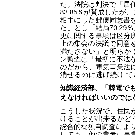
た。法院は判決で「居
83.85%が賛成した
相手にした郵便同意書を
た」とし「結局70.29
更に関する事項は区分所
上の集会の決議で同意
満たさない」と明らか
ン監査は「最初に不法
のだから、電気事業法
消せるのに逃げ続け 
知識経済部、「韓電で
えなければいいのでは
こうした状況で、住民
けることが出来るかど
総合的な独自調査によ
しても、他の業者に事