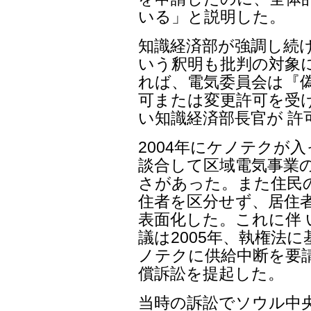
いる」と説明した。
知識経済部が強調し続
いう釈明も批判の対象に
れば、電気委員会は『
可または変更許可を受
い知識経済部長官が 許
2004年にケノテクが
談合して区域電気事業
さがあった。また住民の8
住者を区分せず、居住
表面化した。これに伴 
議は2005年、執権法
ノテクに供給中断を要
償訴訟を提起した。
当時の訴訟でソウル中