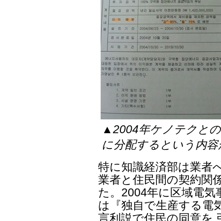
▲2004年ケノテクと
に分配するという内容
特に知識経済部は業者
業者と住民間の契約関
た。2004年に区域電
は『独自で生産する電
言利説で住民の同意を