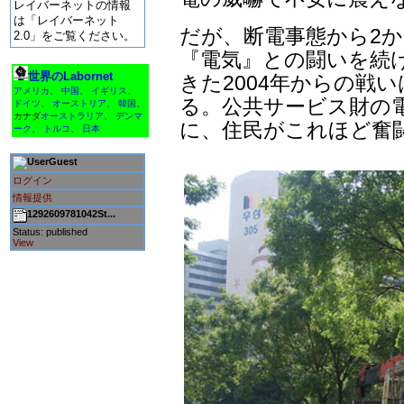
レイバーネットの情報
は「レイバーネット
だが、断電事態から2
2.0」をご覧ください。
『電気』との闘いを続
世界のLabornet
きた2004年からの戦
アメリカ
、
中国
、
イギリス
、
る。公共サービス財の
ドイツ
、
オーストリア
、
韓国
、
カナダ
オーストラリア
、
デンマ
に、住民がこれほど奮闘
ーク
、
トルコ
、
日本
Guest
ログイン
情報提供
1292609781042St...
Status: published
View