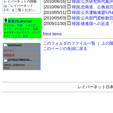
[2010/06/16]
韓国:公共研究所代案
レイバーネットの情報
は「レイバーネット
[2010/06/10]
韓国:忠南道、公務員
2.0」をご覧ください。
[2010/05/11]
韓国:公共運輸連盟5
[2010/05/03]
韓国:公共部門柔軟勤
世界のLabornet
[2009/11/30]
韓国:後進国への近道
アメリカ
、
中国
、
イギリス
、
ドイツ
、
オーストリア
、
韓国
、
カナダ
オーストラリア
、
デンマ
Next items
ーク
、
トルコ
、
日本
このフォルダのファイル一覧
｜
上の
Guest
このページの先頭に戻る
ログイン
情報提供
1273511798611St...
Status: published
View
レイバーネット日本