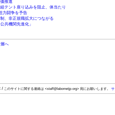
評価推進
労組テント座り込みを阻止、体当たり
月総力闘争を予告
労制、非正規職拡大につながる
「公共機関先進化」
階層へ
 /
このサイトに関する連絡は <staff@labornetjp.org> 宛にお願いします。
サ