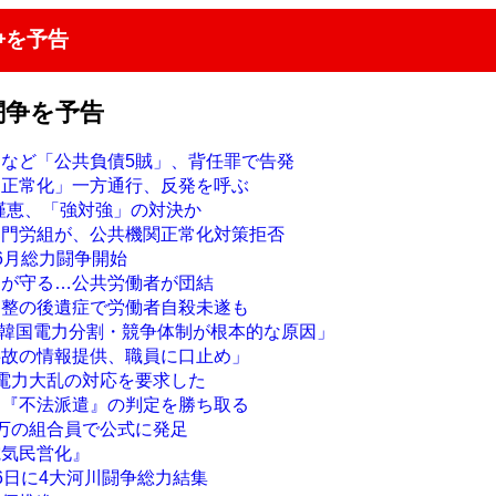
争を予告
闘争を予告
クなど「公共負債5賊」、背任罪で告発
関正常化」一方通行、反発を呼ぶ
朴槿恵、「強対強」の対決か
部門労組が、公共機関正常化対策拒否
6月総力闘争開始
ちが守る…公共労働者が団結
調整の後遺症で労働者自殺未遂も
 「韓国電力分割・競争体制が根本的な原因」
事故の情報提供、職員に口止め」
も電力大乱の対応を要求した
、『不法派遣』の判定を勝ち取る
5万の組合員で公式に発足
電気民営化』
6日に4大河川闘争総力結集