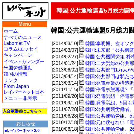
韓国:公共運輸連盟5月総力闘
Menu
韓国:公共運輸連盟5月総力
ホーム
すべてのニュース
Labornet TV
[2014/03/10]
韓国:李明博、玄オソ
コラム/エッセイ
[2014/03/07]
韓国:未来部「公共機
キャンペーン
[2014/02/27]
韓国:公共機関労組-
イベントカレンダー
[2014/01/24]
韓国:二大労総の公共
米国労働運動
[2013/06/02]
韓国:公共部門1万人が
韓国の情報
[2013/04/14]
韓国:公共部門は私た
リンク
[2013/03/14]
韓国:発電産業の構造
From Japan
[2011/11/15]
韓国:停電事態再現?
レイバーネット日本
[2011/09/20]
韓国:発電労組「停電
メニュー非表示
[2011/09/17]
韓国:発電労組、5回
[2011/07/28]
韓国:公共病院労働者
入会希望者はこちらへ
[2011/06/28]
韓国:公共運輸労組、
[2010/12/18]
韓国:元に戻せない『
おしらせ
[2010/06/18]
韓国:公共運輸労組、2
■レイバーネット2.0