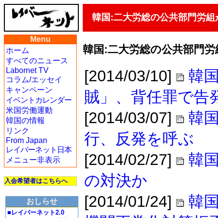
韓国:二大労総の公共部門労
Menu
韓国:二大労総の公共部門
ホーム
すべてのニュース
Labornet TV
[2014/03/10]
韓国
コラム/エッセイ
キャンペーン
賊」、背任罪で告
イベントカレンダー
米国労働運動
[2014/03/07]
韓
韓国の情報
リンク
行、反発を呼ぶ
From Japan
レイバーネット日本
[2014/02/27]
韓国
メニュー非表示
の対決か
入会希望者はこちらへ
[2014/01/24]
韓
おしらせ
■レイバーネット2.0