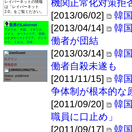
機関正常化対策拒
レイバーネットの情報
は「レイバーネット
2.0」をご覧ください。
[2013/06/02]
韓国
世界のLabornet
[2013/04/14]
韓
アメリカ
、
中国
、
イギリス
、
ドイツ
、
オーストリア
、
韓国
、
働者が団結
カナダ
オーストラリア
、
デンマ
ーク
、
トルコ
、
日本
[2013/03/14]
韓
Guest
ログイン
働者自殺未遂も
情報提供
1390555109627St...
[2011/11/15]
韓国
Status: published
View
争体制が根本的な
[2011/09/20]
韓
職員に口止め」
[2011/09/17]
韓国