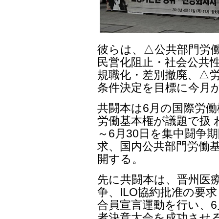
彼らは、△公共部門労
民営化阻止・社会公共性
規職化・差別撤廃、△労
条件決定を目標に今月
共闘本は6月の国際労働機
労働基本権が議題で扱 
～6月30日を集中闘争期
求、国内公共部門労働
開する。
先に共闘本は、晋州医
争、ILO協約批准の要
合員宣言運動を行い、6
者決意大会を成功させ