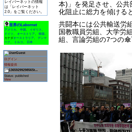
レイバーネットの情報
本)」を発足させ、公共
は「レイバーネット
化阻止に総力を傾ける
2.0」をご覧ください。
共闘本には公共輸送労
世界のLabornet
国教職員労組、大学労組
アメリカ
、
中国
、
イギリス
、
ドイツ
、
オーストリア
、
韓国
、
組、言論労組の7つの
カナダ
オーストラリア
、
デンマ
ーク
、
トルコ
、
日本
Guest
ログイン
情報提供
1365929929856St...
Status: published
View