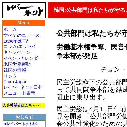
韓国:公共部門は私たちが守る
Menu
ホーム
公共部門は私たちが
すべてのニュース
Labornet TV
労働基本権争奪、民営
コラム/エッセイ
キャンペーン
争本部が発足
イベントカレンダー
米国労働運動
チョン・ジェ
韓国の情報
リンク
民主労総傘下の公共部
From Japan
レイバーネット日本
って共同闘争本部を結成
メニュー非表示
阻止に乗り出す。
入会希望者はこちらへ
民主労総は4月11日午
見を開き「公共部門労働
おしらせ
会公共性強化のための共
■レイバーネット2.0