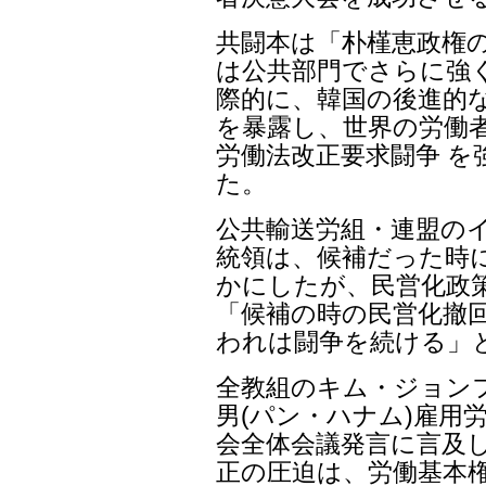
共闘本は「朴槿恵政権
は公共部門でさらに強
際的に、韓国の後進的な
を暴露し、世界の労働
労働法改正要求闘争 
た。
公共輸送労組・連盟の
統領は、候補だった時に
かにしたが、民営化政
「候補の時の民営化撤
われは闘争を続ける」と
全教組のキム・ジョンフ
男(パン・ハナム)雇用
会全体会議発言に言及し
正の圧迫は、労働基本