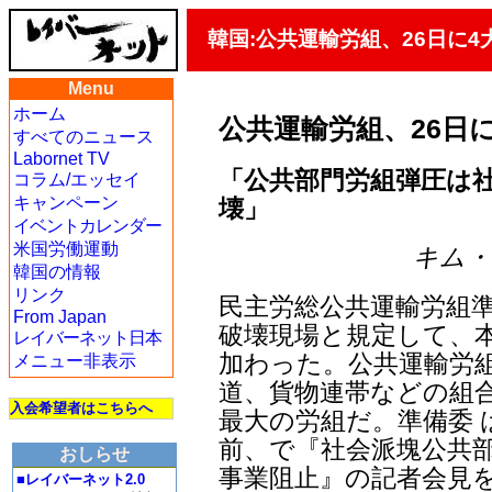
韓国:公共運輸労組、26日に
Menu
ホーム
公共運輸労組、26日
すべてのニュース
Labornet TV
「公共部門労組弾圧は
コラム/エッセイ
キャンペーン
壊」
イベントカレンダー
米国労働運動
キム・ヨ
韓国の情報
リンク
民主労総公共運輸労組
From Japan
破壊現場と規定して、本
レイバーネット日本
加わった。公共運輸労組
メニュー非表示
道、貨物連帯などの組合
入会希望者はこちらへ
最大の労組だ。準備委 
前、で『社会派塊公共部
おしらせ
事業阻止』の記者会見
■レイバーネット2.0