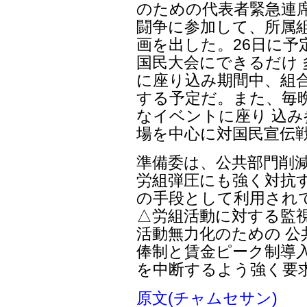
のための代表者緊急連
闘争に参加して、所属
画を出した。26日に予
国民大会にできるだけ
に座り込み期間中、組合
する予定だ。また、毎
なイベントに座り 込
場を中心に対国民宣伝
準備委は、公共部門削
労組弾圧にも強く対抗す
の手段として利用され
△労組活動に対する監
活動無力化のための 公
俸制と賃金ピーク制導入
を中断するよう強く要
原文(チャムセサン)