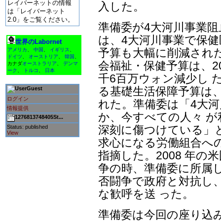
レイバーネットの情報
入した。
は「レイバーネット
2.0」をご覧ください。
準備委が4大河川事業
は、4大河川事業で保健
世界のLabornet
予算も大幅に削減された
アメリカ
、
中国
、
イギリス
、
ドイツ
、
オーストリア
、
韓国
、
会福祉・保健予算は、20
カナダ
オーストラリア
、
デンマ
ーク
、
トルコ
、
日本
千6百万ウォン減少し 
る基礎生活保障予算は、6
Guest
ログイン
れた。準備委は「4大
情報提供
か、今すべての人々 
1276813748405St...
深刻に傷つけている」
Status: published
View
求心になる労働組合へ
指摘した。2008 年
争の時、準備委に所属し
否闘争で政府と対抗し
な歓呼を送 った。
準備委は今回の座り込